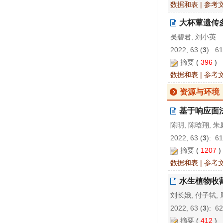
数据和表
|
参考
大杯蕈遗传多
吴碧君, 刘小英
2022, 63 (
3
): 6
摘要
(
396
)
数据和表
|
参考
资源与环境
基于响应面
陈明, 陈晗翔, 朱
2022, 63 (
3
): 6
摘要
(
1207
数据和表
|
参考
水生植物收
刘长娥, 付子轼, 
2022, 63 (
3
): 6
摘要
(
412
)