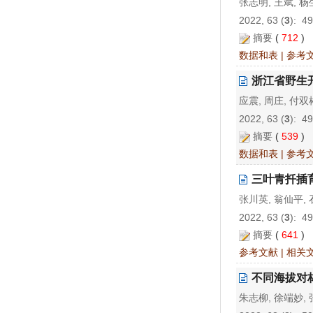
张志明, 王斌, 杨
2022, 63 (
3
): 4
摘要
(
712
)
数据和表
|
参考
浙江省野生
应震, 周庄, 付双
2022, 63 (
3
): 4
摘要
(
539
)
数据和表
|
参考
三叶青扦插
张川英, 翁仙平, 
2022, 63 (
3
): 4
摘要
(
641
)
参考文献
|
相关
不同海拔对
朱志柳, 徐端妙, 