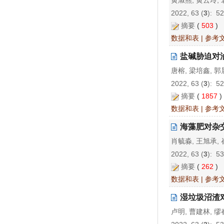
黄淑燕, 黄云玲, 
2022, 63 (
3
): 5
摘要
(
503
)
数据和表
|
参考
盐碱胁迫对
唐榕, 梁培鑫, 郭
2022, 63 (
3
): 5
摘要
(
1857
数据和表
|
参考
海藻肥对杂
肖毓淼, 王旭承,
2022, 63 (
3
): 5
摘要
(
262
)
数据和表
|
参考
湿垃圾沼渣
卢明, 曹建林, 