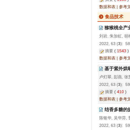
数据和表
|
参考
食品技术
猕猴桃全产
刘岩, 朱加虹, 胡
2022, 63 (
3
): 5
摘要
(
1543
数据和表
|
参考
基于紫外烘
卢灯翠, 彭燕, 张
2022, 63 (
3
): 5
摘要
(
410
)
数据和表
|
参考
结香多糖的
陈银华, 吴华芬, 
2022, 63 (
3
): 5