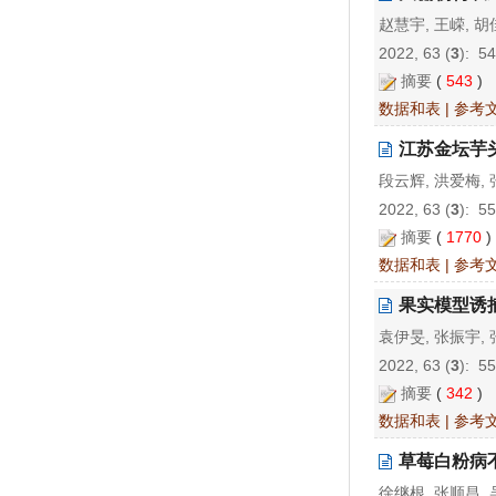
赵慧宇, 王嵘, 胡
2022, 63 (
3
): 5
摘要
(
543
)
数据和表
|
参考
江苏金坛芋
段云辉, 洪爱梅, 
2022, 63 (
3
): 5
摘要
(
1770
数据和表
|
参考
果实模型诱
袁伊旻, 张振宇,
2022, 63 (
3
): 5
摘要
(
342
)
数据和表
|
参考
草莓白粉病
徐继根, 张顺昌, 