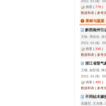
2022, 63 (
3
): 5
摘要
(
778
)
数据和表
|
参考
果树与蔬菜
黔西南州引
王秋, 周佳佳, 张
2022, 63 (
3
): 5
摘要
(
346
)
数据和表
|
参考
浙江省梨气
王晓, 励臣儒, 林
2022, 63 (
3
): 5
摘要
(
485
)
数据和表
|
参考
不同砧木嫁
吴建烈, 王光锋, 