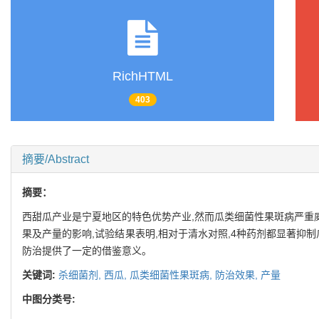
RichHTML
403
摘要/Abstract
摘要：
西甜瓜产业是宁夏地区的特色优势产业,然而瓜类细菌性果斑病严重
果及产量的影响,试验结果表明,相对于清水对照,4种药剂都显著抑
防治提供了一定的借鉴意义。
关键词:
杀细菌剂,
西瓜,
瓜类细菌性果斑病,
防治效果,
产量
中图分类号: