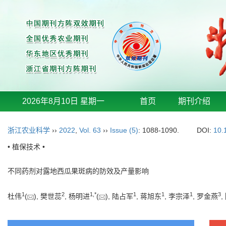
2026年8月10日 星期一
首页
期刊介绍
浙江农业科学
››
2022
,
Vol. 63
››
Issue (5)
: 1088-1090.
DOI:
10.
• 植保技术 •
不同药剂对露地西瓜果斑病的防效及产量影响
1
2
1
,
*
1
1
1
3
杜伟
(
), 樊世蕊
, 杨明进
(
), 陆占军
, 蒋旭东
, 李宗泽
, 罗金燕
,