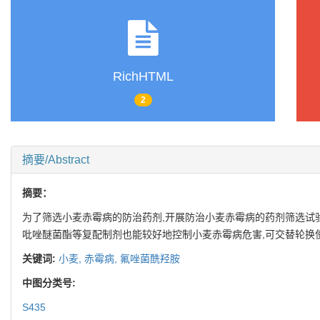
RichHTML
2
摘要/Abstract
摘要：
为了筛选小麦赤霉病的防治药剂,开展防治小麦赤霉病的药剂筛选试验。结
吡唑醚菌酯等复配制剂也能较好地控制小麦赤霉病危害,可交替轮换
关键词:
小麦,
赤霉病,
氟唑菌酰羟胺
中图分类号:
S435