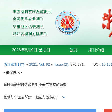
2026年8月9日 星期日
首页
期刊介绍
浙江农业科学
››
2021
,
Vol. 62
››
Issue (2)
: 370-371.
DOI:
10.16
• 植保技术 •
氟唑菌酰羟胺等药剂对小麦赤霉病的防效
1
1
,
*
1
2
杨健
, 宁国云
(
), 柏超
, 沈伟棋