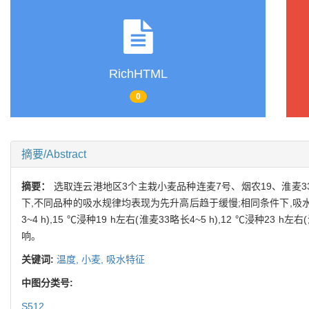
RichHTML
0
摘要/Abstract
摘要：
选取连云港地区3个主栽小麦品种连麦7号、烟农19、淮麦33
下,不同品种的吸水规律均表现为先升高后趋于缓慢;相同条件下,吸水速
3~4 h),15 ℃浸种19 h左右(淮麦33略长4~5 h),12 ℃浸种23
响。
关键词:
温度,
小麦,
吸水特征
中图分类号:
S512