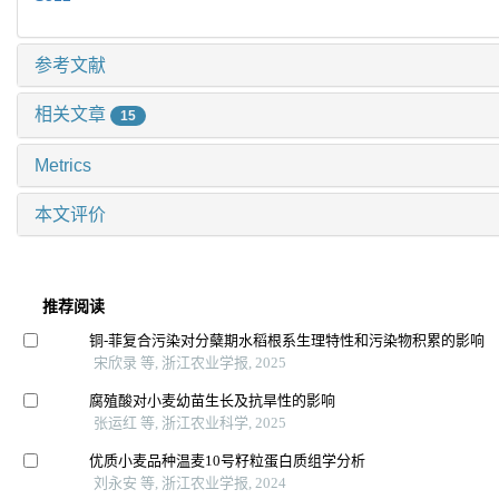
参考文献
相关文章
15
Metrics
本文评价
推荐阅读
铜-菲复合污染对分蘖期水稻根系生理特性和污染物积累的影响
宋欣录 等, 浙江农业学报, 2025
腐殖酸对小麦幼苗生长及抗旱性的影响
张运红 等, 浙江农业科学, 2025
优质小麦品种温麦10号籽粒蛋白质组学分析
刘永安 等, 浙江农业学报, 2024