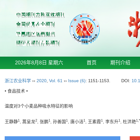
2026年8月8日 星期六
首页
期刊介绍
浙江农业科学
››
2020
,
Vol. 61
››
Issue (6)
: 1151-1153.
DOI:
10.
• 食品技术 •
温度对3个小麦品种吸水特征的影响
1
2
1
1
1
1
1
1,*
王静静
, 蒿呈龙
, 张鹏
, 孙善国
, 唐小洁
, 王素霞
, 李东升
, 杜洪艳