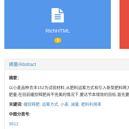
RichHTML
5
摘要/Abstract
摘要：
以小麦品种农丰152为试验材料,从肥料运筹方式和引入新型肥料
肥量,在目前缓控释肥尚不完美的情况下,要达节本增效的目标,首先
关键词:
缓控释肥,
运筹方式,
小麦,
减量,
肥料利用率
中图分类号:
S512