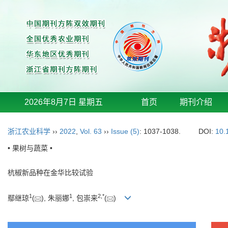
2026年8月7日 星期五
首页
期刊介绍
浙江农业科学
››
2022
,
Vol. 63
››
Issue (5)
: 1037-1038.
DOI:
10.
• 果树与蔬菜 •
杭椒新品种在金华比较试验
1
1
2
,
*
鄢继琼
(
), 朱丽娜
, 包崇来
(
)