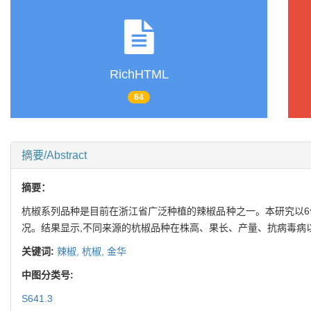
RichHTML
64
摘要/Abstract
摘要：
杭椒系列品种是目前在浙江省广泛种植的辣椒品种之一。本研究以6
况。结果显示,不同来源的杭椒品种在株高、果长、产量、抗病毒病
关键词:
辣椒,
杭椒,
金华
中图分类号:
S641.3