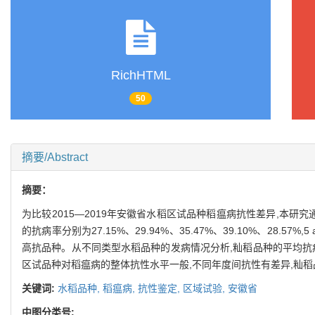
RichHTML
50
摘要/Abstract
摘要：
为比较2015—2019年安徽省水稻区试品种稻瘟病抗性差异,本研
的抗病率分别为27.15%、29.94%、35.47%、39.10%、28.5
高抗品种。从不同类型水稻品种的发病情况分析,籼稻品种的平均抗病率
区试品种对稻瘟病的整体抗性水平一般,不同年度间抗性有差异,籼稻
关键词:
水稻品种,
稻瘟病,
抗性鉴定,
区域试验,
安徽省
中图分类号: