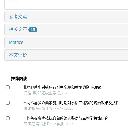
参考文献
相关文章
15
Metrics
本文评价
推荐阅读
吡唑醚菌酯对铁皮石斛中多糖和黄酮的影响研究
黄浩 等, 浙江农业学报, 2025
不同乙基多杀菌素施用时期对水稻二化螟的防治效果及抗性
曹米娜 等, 浙江农业科学, 2025
一株茶根腐病拮抗真菌的筛选鉴定与生物学特性研究
邓玉莲 等, 浙江农业学报, 2025