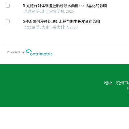
5-氮胞苷对体细胞胚胎诱导水曲柳dna甲基化的影响
丛建民 等, 浙江农业学报, 2025
5种杀菌剂浸种处理对水稻苗期生长发育的影响
梁虎军 等, 大麦与谷类科学, 2026
Powered by
地址：杭州市