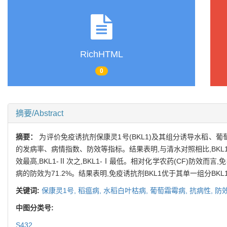
RichHTML
0
摘要/Abstract
摘要：
为评价免疫诱抗剂保康灵1号(BKL1)及其组分诱导水稻、
的发病率、病情指数、防效等指标。结果表明,与清水对照相比,BKL1
效最高,BKL1-Ⅱ次之,BKL1-Ⅰ最低。相对化学农药(CF)防效而言
病的防效为71.2%。结果表明,免疫诱抗剂BKL1优于其单一组分BKL
关键词:
保康灵1号,
稻瘟病,
水稻白叶枯病,
葡萄霜霉病,
抗病性,
防
中图分类号:
S432