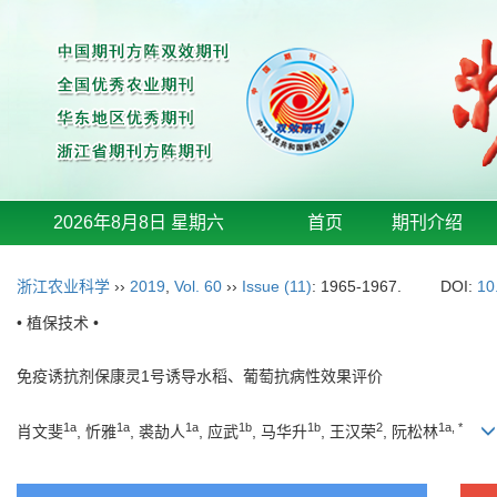
2026年8月8日 星期六
首页
期刊介绍
浙江农业科学
››
2019
,
Vol. 60
››
Issue (11)
: 1965-1967.
DOI:
10
• 植保技术 •
免疫诱抗剂保康灵1号诱导水稻、葡萄抗病性效果评价
1a
1a
1a
1b
1b
2
1a, *
肖文斐
, 忻雅
, 裘劼人
, 应武
, 马华升
, 王汉荣
, 阮松林