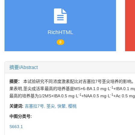
RichHTML
0
摘要/Abstract
摘要：
本试验研究不同浓度激素配比对吉塞拉7号茎尖培养的影响。取
-1
果表明,茎尖成活率最高的培养基是MS+6-BA 1.0 mg·L
+IBA 0.1 m
-1
-1
最高的培养基为1/2MS+IBA 0.5 mg·L
+NAA 0.5 mg·L
+Ac 0.5 mg
关键词:
吉塞拉7号,
茎尖,
快繁,
樱桃
中图分类号:
S663.1