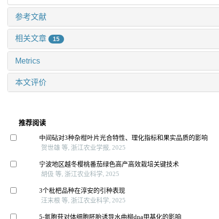
参考文献
相关文章
15
Metrics
本文评价
推荐阅读
中间砧对3种杂柑叶片光合特性、理化指标和果实品质的影响
贺世雄 等, 浙江农业学报, 2025
宁波地区越冬樱桃番茄绿色高产高效栽培关键技术
胡伋 等, 浙江农业科学, 2025
3个枇杷品种在淳安的引种表现
汪末根 等, 浙江农业科学, 2025
5-氮胞苷对体细胞胚胎诱导水曲柳dna甲基化的影响