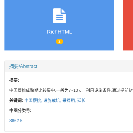
RichHTML
2
摘要/Abstract
摘要：
中国樱桃成熟期比较集中,一般为7~10 d。利用设施条件,通过提前封棚
关键词:
中国樱桃,
设施栽培,
采摘期,
延长
中图分类号:
S662.5