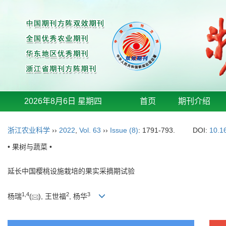
2026年8月6日 星期四
首页
期刊介绍
浙江农业科学
››
2022
,
Vol. 63
››
Issue (8)
: 1791-793.
DOI:
10.1
• 果树与蔬菜 •
延长中国樱桃设施栽培的果实采摘期试验
1
,
4
2
3
杨瑞
(
), 王世福
, 杨华