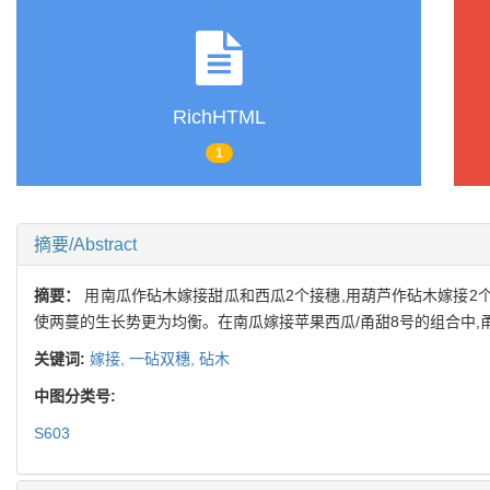
RichHTML
1
摘要/Abstract
摘要：
用南瓜作砧木嫁接甜瓜和西瓜2个接穗,用葫芦作砧木嫁接2
使两蔓的生长势更为均衡。在南瓜嫁接苹果西瓜/甬甜8号的组合中,
关键词:
嫁接,
一砧双穗,
砧木
中图分类号:
S603