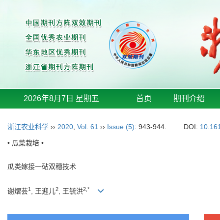
2026年8月7日 星期五
首页
期刊介绍
浙江农业科学
››
2020
,
Vol. 61
››
Issue (5)
: 943-944.
DOI:
10.16
• 瓜菜栽培 •
瓜类嫁接一砧双穗技术
1
2
2,*
谢熠芸
, 王迎儿
, 王毓洪