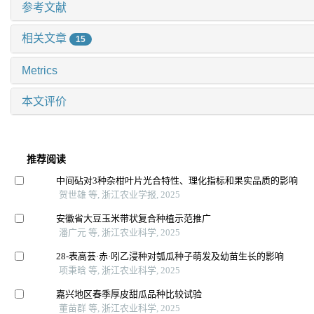
参考文献
相关文章
15
Metrics
本文评价
推荐阅读
中间砧对3种杂柑叶片光合特性、理化指标和果实品质的影响
贺世雄 等, 浙江农业学报, 2025
安徽省大豆玉米带状复合种植示范推广
潘广元 等, 浙江农业科学, 2025
28-表高芸·赤·吲乙浸种对瓠瓜种子萌发及幼苗生长的影响
项秉晗 等, 浙江农业科学, 2025
嘉兴地区春季厚皮甜瓜品种比较试验
董苗群 等, 浙江农业科学, 2025