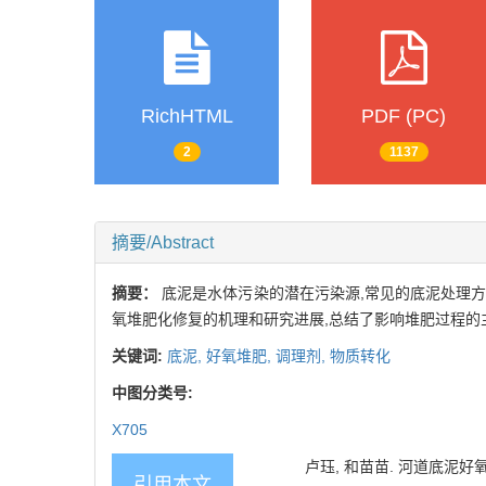
RichHTML
PDF (PC)
2
1137
摘要/Abstract
摘要：
底泥是水体污染的潜在污染源,常见的底泥处理
氧堆肥化修复的机理和研究进展,总结了影响堆肥过程的
关键词:
底泥,
好氧堆肥,
调理剂,
物质转化
中图分类号:
X705
卢珏, 和苗苗. 河道底泥好氧堆肥
引用本文