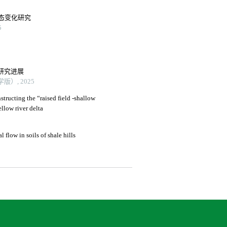
态变化研究
5
研究进展
）, 2025
structing the “raised field -shallow
llow river delta
 flow in soils of shale hills