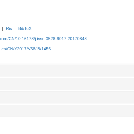
|
Ris
|
BibTeX
kx.cn/CN/10.16178/j.issn.0528-9017.20170848
kx.cn/CN/Y2017/V58/I8/1456