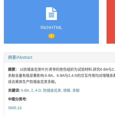
RichHTML
1
摘要/Abstract
摘要：
以防城金花茶叶片诱导的愈伤组织为试验材料,研究6-BA与2,
多酚含量有极显著影响;6-BA、6-BA与2,4-D的交互作用均对增殖
适合离体生产防城金花茶多酚。
关键词:
6-BA,
2,
4-D,
防城金花茶,
增殖,
多酚
中图分类号:
S685.14