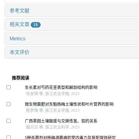
参考文献
相关文章
15
Metrics
本文评价
推荐阅读
生长素对芍药花茎表型和解剖结构的影响
任安琪 等, 浙江农业学报, 2025
微生物菌肥对东魁杨梅土壤性状和叶片营养的影响
陈梦微 等, 浙江农业学报, 2025
广西茶园土壤酸度与交换性氢、铝的关系
殷贝贝 等, 浙江农业科学, 2025
5种杀菌剂对杨梅凋萎病的室内毒力及复配增效研究