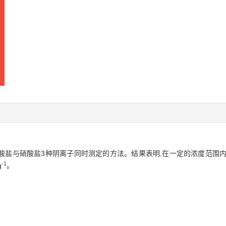
盐与硝酸盐3种阴离子同时测定的方法。结果表明,在一定的浓度范围内,
-1
g
。