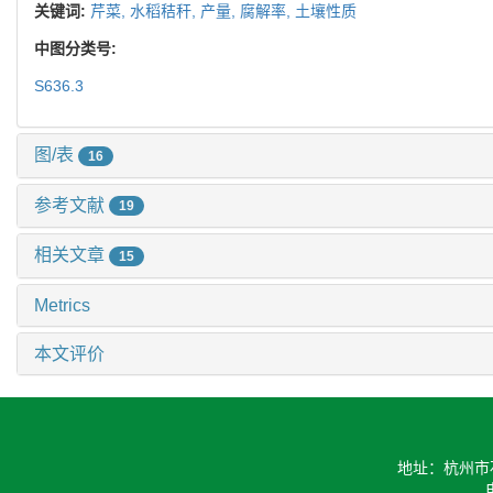
关键词:
芹菜,
水稻秸秆,
产量,
腐解率,
土壤性质
中图分类号:
S636.3
图/表
16
参考文献
19
相关文章
15
Metrics
本文评价
地址：杭州市