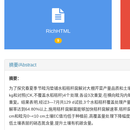
RichHTML
9
摘要/Abstract
摘要：
为了探究春夏季节畦沟垫铺水稻秸秆腐解对大棚芹菜产量品质和土壤性
kg和对照(CK,不覆盖水稻秸秆)4个处理,各设3次重复;在横向畦沟内每
重复。结果表明,经过3—7月共129 d试验,3个水稻秸秆覆盖处
解率达到64.80%以上,施用秸秆腐解菌能够加快秸秆腐解速率,秸秆腐解
cm和畦沟0~<10 cm土壤EC值均低于种植前,高覆盖量处理下
低土壤表层的硝态氮含量,提升土壤有机碳含量。