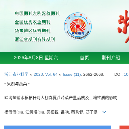
2026年8月8日 星期六
首页
期刊介绍
浙江农业科学
››
2023
,
Vol. 64
››
Issue (11)
: 2662-2668.
DOI:
10
• 果树与蔬菜 •
畦沟垫铺水稻秸秆对大棚春夏茬芹菜产量品质及土壤性质的影响
杨倩倩(
), 江解增(
), 吴桓锐, 吕艳, 蔡秀健, 郑子健