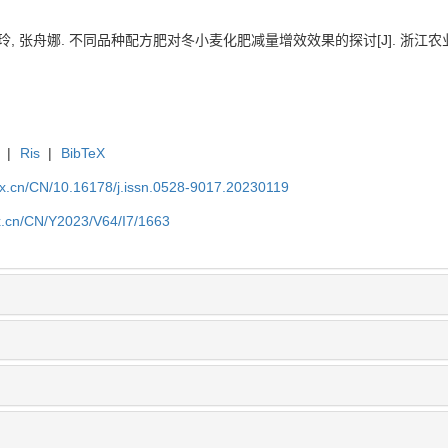
玲, 张舟娜. 不同品种配方肥对冬小麦化肥减量增效效果的探讨[J]. 浙江农业科学, 20
|
Ris
|
BibTeX
kx.cn/CN/10.16178/j.issn.0528-9017.20230119
kx.cn/CN/Y2023/V64/I7/1663