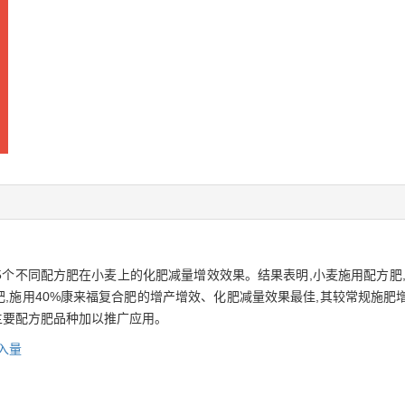
较5个不同配方肥在小麦上的化肥减量增效效果。结果表明,小麦施用配方肥
施用40%康来福复合肥的增产增效、化肥减量效果最佳,其较常规施肥增产4.
麦主要配方肥品种加以推广应用。
入量