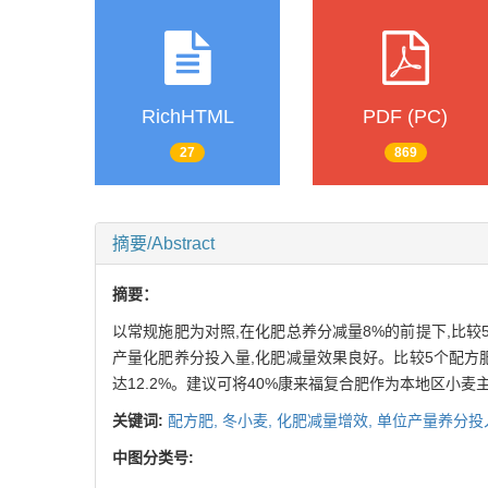
RichHTML
PDF (PC)
27
869
摘要/Abstract
摘要：
以常规施肥为对照,在化肥总养分减量8%的前提下,比
产量化肥养分投入量,化肥减量效果良好。比较5个配方肥,
达12.2%。建议可将40%康来福复合肥作为本地区小
关键词:
配方肥,
冬小麦,
化肥减量增效,
单位产量养分投
中图分类号: