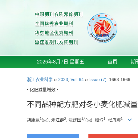
2026年8月7日 星期五
首页
期
浙江农业科学
››
2023
,
Vol. 64
››
Issue (7)
: 1663-1666.
• 化肥减量增效 •
不同品种配方肥对冬小麦化肥减量
1
2
1
,
*
1
1
胡康赢
(
), 朱江群
, 沈建国
(
), 楼玲
, 张舟娜