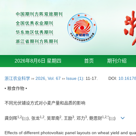
2026年8月6日 星期四
首页
期刊介绍
浙江农业科学
››
2026
,
Vol. 67
››
Issue (1)
: 11-17.
DOI:
10.16178
• 粮食作物 •
不同光伏铺设方式对小麦产量和品质的影响
1
,
2
1
,
2
2
3
3
1
,
2
,
*
龚剑晖
(
), 张龙
, 吴翠南
, 王励
, 邓力
, 鲍恩财
(
)
Effects of different photovoltaic panel layouts on wheat yield and qual