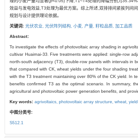
理的小麦产量均显著(
p
<0.05)下降,T1~T4处理的降幅分别为35.
效益与发电效益,T3处理为最优方案。综上所述,双排排间紧挨列间
规划与设计提供理论依据。
关键词:
光伏农业,
光伏阵列结构,
小麦,
产量,
籽粒品质,
加工品质
Abstract:
To investigate the effects of photovoltaic array shading in agrivo
cultivar Huaimai-33. Five treatments were applied: single-row adj
north-south adjacency (T3), double-row panels with intervals in b
that compared with CK, wheat yields under the four shading treat
with the T3 treatment maintaining over 80% of the CK yield. In t
benefits confirmed T3 as the optimal scenario. In summary, the 
agricultural and photovoltaic power generation benefits, and provi
Key words:
agrivoltaics,
photovoltaic array structure,
wheat,
yiel
中图分类号:
S512.1