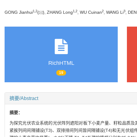
1
,
2
1
,
2
2
3
GONG Jianhui
(
), ZHANG Long
, WU Cuinan
, WANG Li
, DEN
RichHTML
19
摘要/Abstract
摘要：
为探究光伏农业系统的光伏阵列遮阳对板下小麦产量、籽粒品质及其加工
紧挨列间间隔铺设(T3)、双排排间列间皆间隔铺设(T4)和无光伏