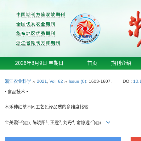
2026年8月9日 星期日
首页
期刊介绍
浙江农业科学
››
2021
,
Vol. 62
››
Issue (8)
: 1603-1607.
DOI:
10.
• 食品技术 •
木禾种红茶不同工艺色泽品质的多维度比较
1
,
2
1
3
4
5
,
*
金美霞
(
), 陈晓阳
, 王霆
, 刘丹
, 俞燎远
(
)