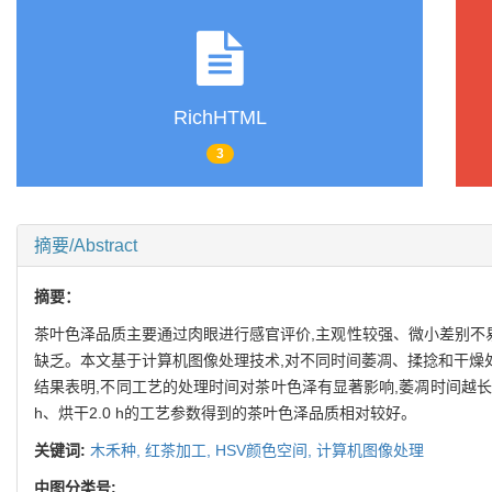
RichHTML
3
摘要/Abstract
摘要：
茶叶色泽品质主要通过肉眼进行感官评价,主观性较强、微小差别不
缺乏。本文基于计算机图像处理技术,对不同时间萎凋、揉捻和干燥处
结果表明,不同工艺的处理时间对茶叶色泽有显著影响,萎凋时间越长,
h、烘干2.0 h的工艺参数得到的茶叶色泽品质相对较好。
关键词:
木禾种,
红茶加工,
HSV颜色空间,
计算机图像处理
中图分类号: