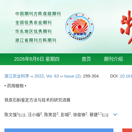
2026年8月6日 星期四
首页
期刊介绍
浙江农业科学
››
2022
,
Vol. 63
››
Issue (2)
: 299-304.
DOI:
10.16
• 药用植物 •
铁皮石斛鉴定方法与技术的研究进展
1
2
2
2
2
1
,
*
陈文强
(
), 汪小福
, 陈笑芸
, 彭城
, 徐俊锋
, 蔡健
(
)