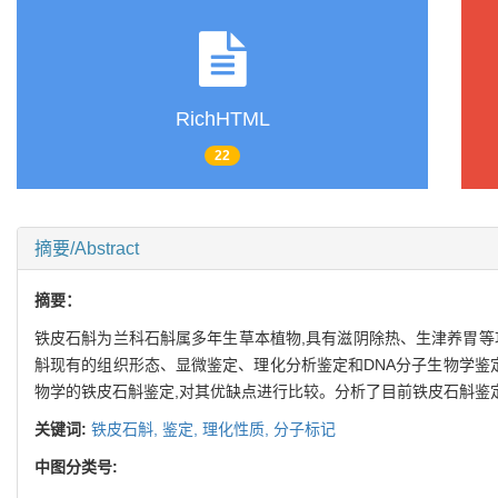
RichHTML
22
摘要/Abstract
摘要：
铁皮石斛为兰科石斛属多年生草本植物,具有滋阴除热、生津养胃等
斛现有的组织形态、显微鉴定、理化分析鉴定和DNA分子生物学鉴
物学的铁皮石斛鉴定,对其优缺点进行比较。分析了目前铁皮石斛鉴
关键词:
铁皮石斛,
鉴定,
理化性质,
分子标记
中图分类号: