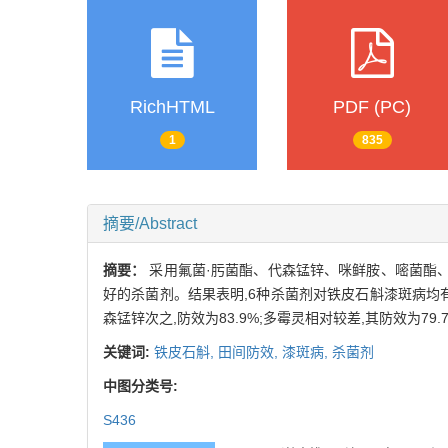
RichHTML
PDF (PC)
1
835
摘要/Abstract
摘要：
采用氟菌·肟菌酯、代森锰锌、咪鲜胺、嘧菌酯
好的杀菌剂。结果表明,6种杀菌剂对铁皮石斛漆斑病均有较好
森锰锌次之,防效为83.9%;多霉灵相对较差,其防效为79
关键词:
铁皮石斛,
田间防效,
漆斑病,
杀菌剂
中图分类号:
S436