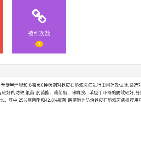
被引次数
3
、苯醚甲环唑和多霉灵6种药剂对铁皮石斛漆斑病进行田间药效试验,筛选
的防效,氟菌·肟菌酯、嘧菌酯、咪鲜胺、苯醚甲环唑的防效较好,分别为93.6
.7%。其中,25%嘧菌酯和42.8%氟菌·肟菌酯为防治铁皮石斛漆斑病推荐用