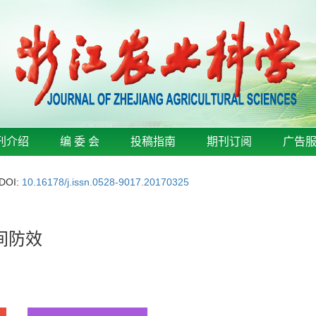
刊介绍
编 委 会
投稿指南
期刊订阅
广告
DOI:
10.16178/j.issn.0528-9017.20170325
间防效