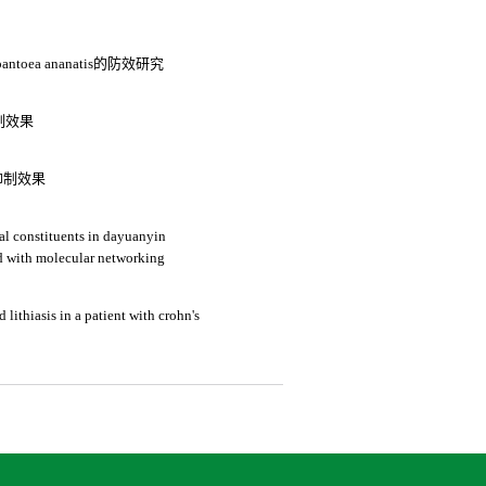
ea ananatis的防效研究
制效果
抑制效果
al constituents in dayuanyin
d with molecular networking
lithiasis in a patient with crohn's
3