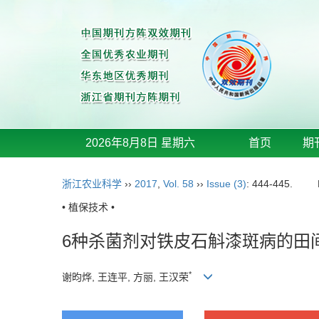
2026年8月8日 星期六
首页
期
浙江农业科学
››
2017
,
Vol. 58
››
Issue (3)
: 444-445.
• 植保技术 •
6种杀菌剂对铁皮石斛漆斑病的田
*
谢昀烨, 王连平, 方丽, 王汉荣