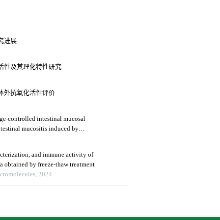
究进展
活性及其理化特性研究
体外抗氧化活性评价
ge-controlled intestinal mucosal
ntestinal mucositis induced by
acterization, and immune activity of
ta obtained by freeze-thaw treatment
acromolecules, 2024