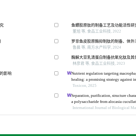
究
鱼鳔胶原肽的制备工艺及功能活性研
董旭 等, 食品工业科技, 2022
用
罗非鱼皮胶原酶抑制肽的制备、体外
鲁晨 等, 南方水产科学, 2024
酶解大豆乳清蛋白制备抗氧化肽及其
林彦君 等, 食品工业科技, 2023
的影响
Nutrient regulation targeting macropha
healing: a promising strategy against i
deoxynivalenol
Toxicon, 2025
Separation, purification, structure char
a polysaccharide from alocasia cuculla
International Journal of Biological M