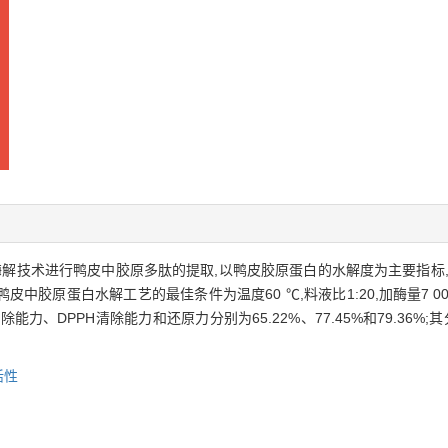
酶解技术进行鸭皮中胶原多肽的提取,以鸭皮胶原蛋白的水解度为主要指标
原蛋白水解工艺的最佳条件为温度60 ℃,料液比1:20,加酶量7 000
能力、DPPH清除能力和还原力分别为65.22%、77.45%和79.36%;其分
活性