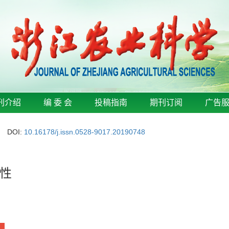
刊介绍
编 委 会
投稿指南
期刊订阅
广告
DOI:
10.16178/j.issn.0528-9017.20190748
性