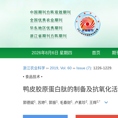
2026年8月6日 星期四
首页
期
浙江农业科学
››
2019
,
Vol. 60
››
Issue (7)
: 1226-1229.
• 食品技术 •
鸭皮胶原蛋白肽的制备及抗氧化活
1
1
1
1
2
2,*
郭德斌
, 苏婷
, 郭振
, 毛春财
, 卢素珍
, 王辉