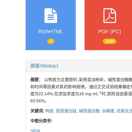
RichHTML
PDF (PC)
0
1238
摘要/Abstract
摘要：
以鸭皮为主要原料,采用湿法粉碎、碱性蛋白酶
和时间等因素对其的影响规律。通过正交试验结果确定鸭皮中胶
-1
度为22.14%;在添加浓度为16 mg·mL
时,其羟自由基清除
83.56%。
关键词:
鸭皮,
胶原蛋白肽,
碱性蛋白酶,
水解度,
抗氧化
中图分类号:
S834