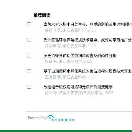
推荐阅读
富氢水对水培小白菜生长、品质的影响及生理机制初
曾祥飞 等, 浙江农业科学, 2025
秀洲区循环水养殖模式技术要点、成效与示范推广分
陆文燕 等, 浙江农业科学, 2025
罗氏沼虾育苗期优势细菌调查及耐药性分析
郭琦 等, 浙江农业科学, 2025
基于自动循环水孵化系统的鱼苗规模化培育技术开发
王海智 等, 浙江农业科学, 2025
改进组合赋权与可拓物元法评价河流健康
孙叶 等, 济南大学学报(自然科学版), 2025
Powered by