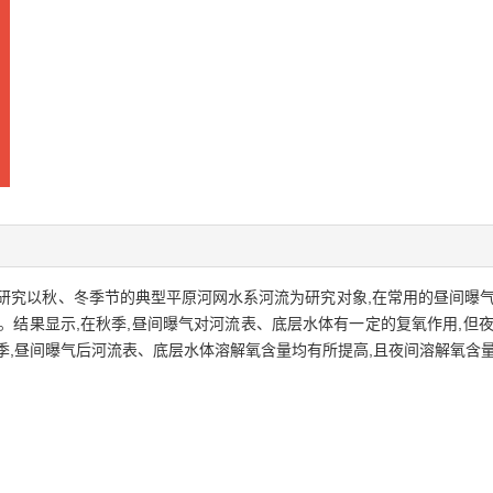
研究以秋、冬季节的典型平原河网水系河流为研究对象,在常用的昼间曝气
。结果显示,在秋季,昼间曝气对河流表、底层水体有一定的复氧作用,但
季,昼间曝气后河流表、底层水体溶解氧含量均有所提高,且夜间溶解氧含