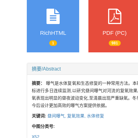
RichHTML
PDF (PC)
1
981
摘要/Abstract
摘要：
曝气是水体复氧和生态修复的一种常用方法。本
标进行多日连续监测,以研究昼间曝气对河流的复氧效果
氧表现出明显的昼夜波动变化,至清晨出现严重缺氧。冬
今后设计更加高效的曝气方案提供依据。
关键词:
昼间曝气,
复氧效果,
水体修复
中图分类号:
X52