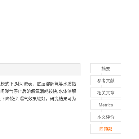
摘要
参考文献
模式下,对河流表、底层溶解氧等水质指
夜间曝气停止后溶解氧消耗较快,水体溶解
相关文章
量下降较少,曝气效果较好。研究结果可为
Metrics
本文评价
回顶部