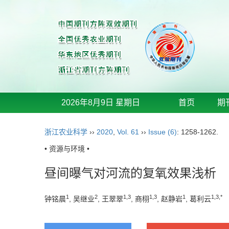
2026年8月9日 星期日
首页
期
浙江农业科学
››
2020
,
Vol. 61
››
Issue (6)
: 1258-1262.
• 资源与环境 •
昼间曝气对河流的复氧效果浅析
1
2
1,3
1,3
1
1,3,*
钟铭晨
, 吴继业
, 王翠翠
, 商栩
, 赵静岩
, 葛利云