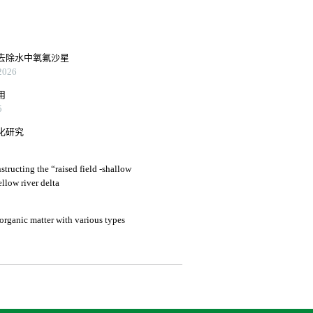
去除水中氧氟沙星
026
用
5
化研究
structing the “raised field -shallow
llow river delta
organic matter with various types