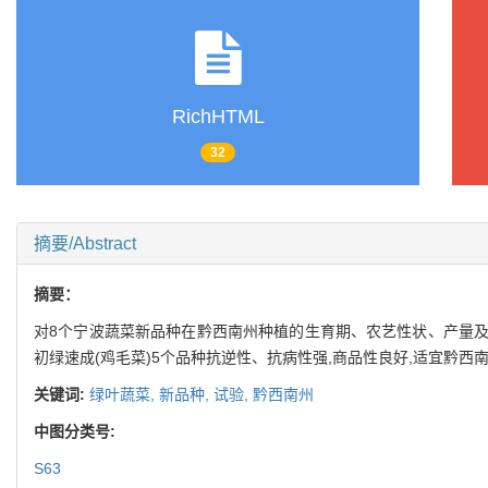
RichHTML
32
摘要/Abstract
摘要：
对8个宁波蔬菜新品种在黔西南州种植的生育期、农艺性状、产量及总体
初绿速成(鸡毛菜)5个品种抗逆性、抗病性强,商品性良好,适宜黔西
关键词:
绿叶蔬菜,
新品种,
试验,
黔西南州
中图分类号:
S63