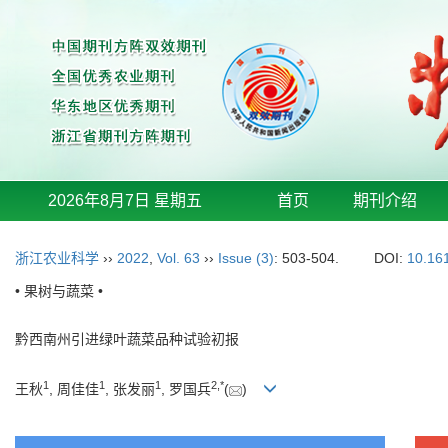
2026年8月7日 星期五
首页
期刊介绍
浙江农业科学
››
2022
,
Vol. 63
››
Issue (3)
: 503-504.
DOI:
10.16
• 果树与蔬菜 •
黔西南州引进绿叶蔬菜品种试验初报
1
1
1
2
,
*
王秋
, 周佳佳
, 张发丽
, 罗国兵
(
)