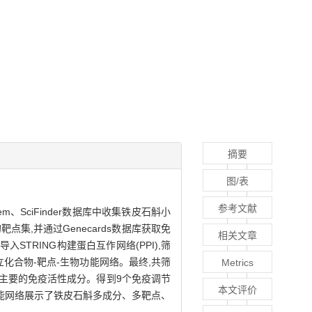
摘要
图/表
参考文献
SciFinder数据库中收集铁皮石斛小
的靶点集,并通过Genecards数据库获取免
相关文章
STRING构建蛋白互作网络(PPI),筛
终建立化合物-靶点-生物功能网络。最终,共筛
Metrics
能为主要的免疫活性成分。得到9个免疫调节
本文评价
物功能网络展示了铁皮石斛多成分、多靶点、