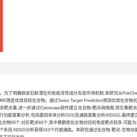
了明确铁皮石斛潜在的免疫活性成分及其作用机制,本研究从PubChem、
筛选优效目标化合物。通过Swiss Target Prediction预测优效化合物
集,进一步通过Cytoscape软件建立化合物-靶点网络图,将交集靶点导入
心靶点进行功能富集分析,包括基因本体分析(GO)及通路富集分析(KEGG),最
关化合物58个,对应靶点60个;其中黄酮类化合物对应的免疫靶点较多,可
9个条目,KEGG分析获得153个代谢通路。本研究通过化合物-靶点-生
供了可行方向。