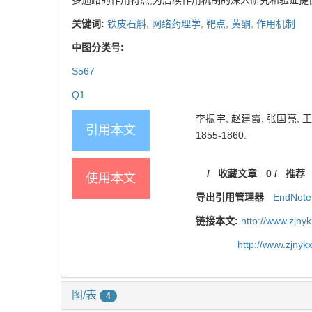
关键词:
铁皮石斛,
网络药理学,
靶点,
黄酮,
作用机制
中图分类号:
S567
Q1
李振宇, 赵建霞, 张国亮, 王
引用本文
1855-1860.
/
收藏文章
0
/
推荐
使用本文
导出引用管理器
EndNote
链接本文:
http://www.zjny
http://www.zjny
图/表
4