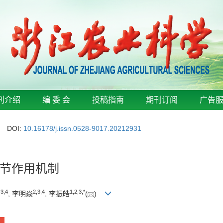
刊介绍
编 委 会
投稿指南
期刊订阅
广告
DOI:
10.16178/j.issn.0528-9017.20212931
节作用机制
,
3
,
4
2
,
3
,
4
1
,
2
,
3
,
*
, 李明焱
, 李振皓
(
)