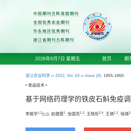
2026年8月7日 星期五
首页
期
浙江农业科学
››
2022
,
Vol. 63
››
Issue (8)
: 1855-1860.
• 食品技术 •
基于网络药理学的铁皮石斛免疫调
1
,
2
1
1
,
3
2
,
4
1
,
2
2
李振宇
(
), 赵建霞
, 张国亮
, 王晓彤
, 王瑛
, 徐靖