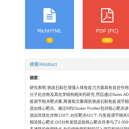
RichHTML
PDF (PC)
5
791
摘要/Abstract
摘要：
研究表明,铁皮石斛在增强人体免疫力方面具有良好作用。为
分子化合物及其化学结构相关的研究,然后通过Swiss ADME
疫调节相关靶点集,两者取交集得到铁皮石斛免疫调节相关靶点
选出核心靶点。通过R的Cluster Profiler包对核
选出优效化合物124个,对应靶点421个;与免疫调节相
相关核心靶点,GO分析发现这些核心靶点共参与了2 05
多通路的作用特点,为后续作用机制的深入研究和验证提