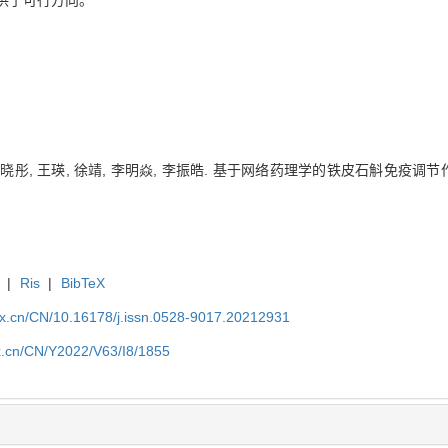
晓彤, 王瑛, 徐靖, 李明焱, 李振皓. 基于网络药理学的铁皮石斛免疫调节作用机制[
|
Ris
|
BibTeX
kx.cn/CN/10.16178/j.issn.0528-9017.20212931
kx.cn/CN/Y2022/V63/I8/1855