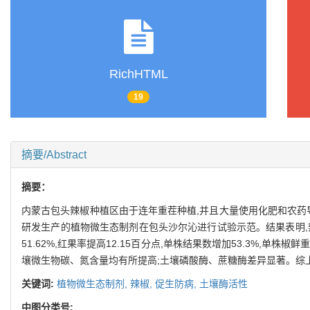
RichHTML
19
摘要/Abstract
摘要：
内蒙古包头辣椒种植区由于连年重茬种植,并且大量使用化肥和农药导
研发生产的植物微生态制剂在包头沙尔沁进行试验示范。结果表明,辣
51.62%,红果率提高12.15百分点,单株结果数增加53.3%,单株椒鲜
壤微生物碳、氮含量均有所提高;土壤磷酸酶、蔗糖酶差异显著。综
关键词:
植物微生态制剂,
辣椒,
促生防病,
土壤酶活性
中图分类号: