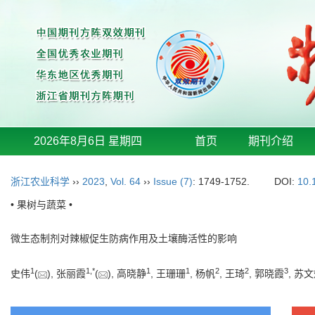
2026年8月6日 星期四
首页
期刊介绍
浙江农业科学
››
2023
,
Vol. 64
››
Issue (7)
: 1749-1752.
DOI:
10.
• 果树与蔬菜 •
微生态制剂对辣椒促生防病作用及土壤酶活性的影响
1
1
,
*
1
1
2
2
3
史伟
(
), 张丽霞
(
), 高晓静
, 王珊珊
, 杨帆
, 王琦
, 郭晓霞
, 苏