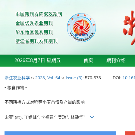
2026年8月7日 星期五
首页
期刊介绍
浙江农业科学
››
2023
,
Vol. 64
››
Issue (3)
: 570-573.
DOI:
10.16
• 粮食作物 •
不同耕播方式对稻茬小麦苗情及产量的影响
1
2
2
1
1
宋亚
(
), 丁锦峰
, 李福建
, 吴琼
, 林静华