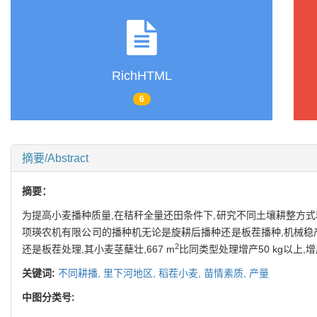
RichHTML
6
摘要/Abstract
摘要：
为提高小麦播种质量,在秸秆全量还田条件下,研究不同土壤耕整方
项瑛农机有限公司的播种机无论是旋耕后播种还是板茬播种,机械稳产
2
还是板茬处理,其小麦茎蘖壮,667 m
比同类型处理增产50 kg以上
关键词:
不同耕播,
里下河地区,
稻茬小麦,
苗情素质,
产量
中图分类号: