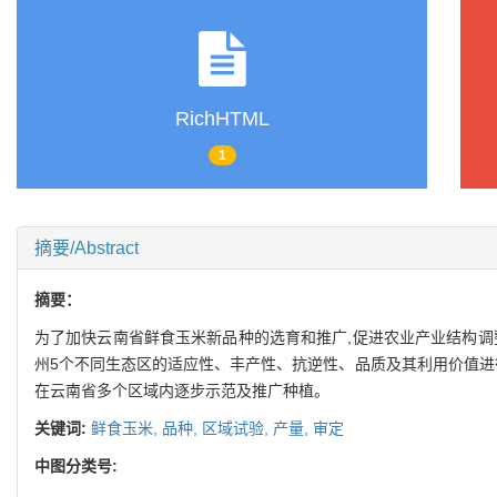
RichHTML
1
摘要/Abstract
摘要：
为了加快云南省鲜食玉米新品种的选育和推广,促进农业产业结构调
州5个不同生态区的适应性、丰产性、抗逆性、品质及其利用价值进行
在云南省多个区域内逐步示范及推广种植。
关键词:
鲜食玉米,
品种,
区域试验,
产量,
审定
中图分类号: