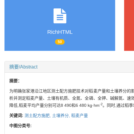
RichHTML
50
摘要/Abstract
摘要：
为明确张家港沿江地区测土配方施肥技术对稻麦产量和土壤养分的影响
析并测定稻麦产量、土壤有机质、全氮、全磷、全钾、碱解氮、速效磷和
-2
降低,稻麦平均产量分别可达8 490和6 480 kg·hm
。同时,通过稻季增
关键词:
测土配方施肥,
土壤养分,
稻麦产量
中图分类号: