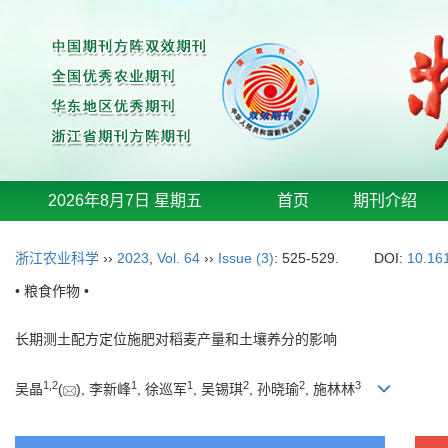
2026年8月7日 星期五
首页
期刊介绍
浙江农业科学
››
2023
,
Vol. 64
››
Issue (3)
: 525-529.
DOI:
10.16
• 粮食作物 •
长期测土配方定位施肥对稻麦产量和土壤养分的影响
1
,
2
1
1
2
2
3
吴晶
(
), 李新峰
, 徐巡军
, 吴锡琪
, 孙晓瑜
, 施林林