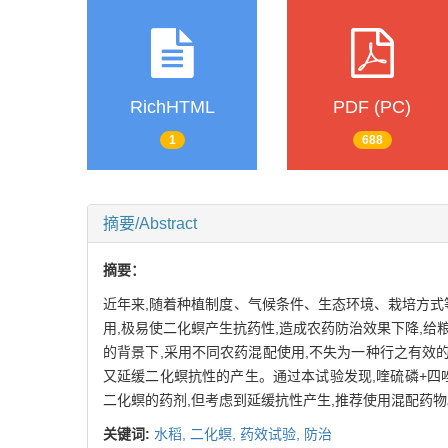
RichHTML
PDF (PC)
1
688
摘要/Abstract
摘要：
近年来,随着种植制度、气候条件、生态环境、栽培方式
用,极易使二化螟产生抗药性,造成农药防治效果下降,
的背景下,采用不同农药混配使用,不失为一种行之有效
又延缓二化螟抗性的产生。通过本试验发现,喹硫磷+四
二化螟的药剂,但考虑到延缓抗性产生,推荐使用混配药物
关键词:
水稻,
二化螟,
药效试验,
防治