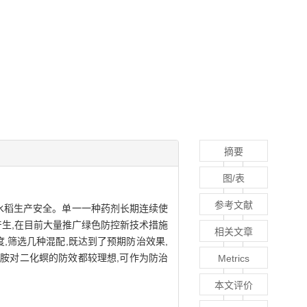
摘要
图/表
参考文献
水稻生产安全。单一一种药剂长期连续使
产生,在目前大量推广绿色防控新技术措施
相关文章
,筛选几种混配,既达到了预期防治效果,
胺对二化螟的防效都较理想,可作为防治
Metrics
本文评价