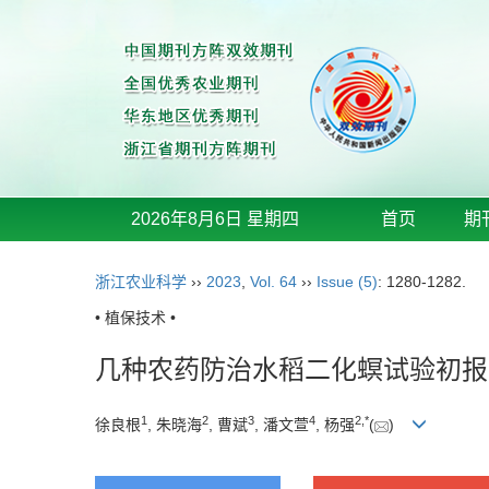
2026年8月6日 星期四
首页
期
浙江农业科学
››
2023
,
Vol. 64
››
Issue (5)
: 1280-1282.
• 植保技术 •
几种农药防治水稻二化螟试验初报
1
2
3
4
2
,
*
徐良根
, 朱晓海
, 曹斌
, 潘文萱
, 杨强
(
)