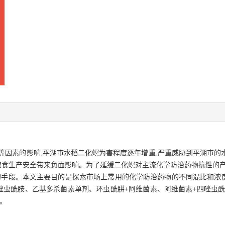
等因素的影响,平湖市水稻二化螟为害程度逐年增重,严重威胁到平湖市的
给粮食生产安全带来负面影响。为了延缓二化螟对主流化学防治药物抗性的
的手段。本文主要目的是探索市场上常用的化学防治药物的不同混比和浓度
唑虫酰胺、乙基多杀菌素单剂、环虫酰肼+阿维菌素、阿维菌素+四唑虫酰
。