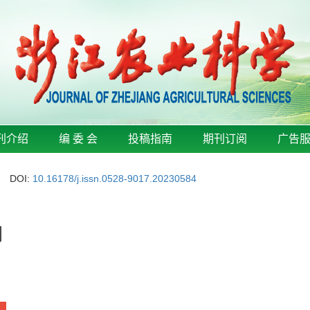
刊介绍
编 委 会
投稿指南
期刊订阅
广告
DOI:
10.16178/j.issn.0528-9017.20230584
别