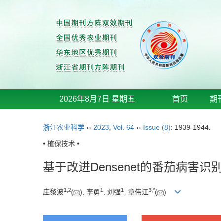
2026年8月7日 星期五
首页
期
浙江农业科学
››
2023
,
Vol. 64
››
Issue (8)
: 1939-1944.
• 植保技术 •
基于改进Densenet的番茄病害识
1
,
2
1
1
3
,
*
庄黎波
(
), 李勇
, 刘强
, 章伟江
(
)