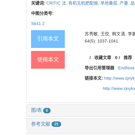
关键词:
CRITIC 法,
有机无机肥配施,
旱地番茄,
产量,
品
中图分类号:
S641.2
苏秀敏, 王佼, 韩文清, 李
引用本文
64(5): 1037-1041.
/
收藏文章
0
/
推荐
使用本文
导出引用管理器
EndNote
链接本文:
http://www.zjny
http://www.zjny
图/表
9
参考文献
25