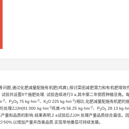
题,通过化肥减量配施有机肥(鸡粪),探讨菜田减肥潜力和有机肥增效作用。
验共设置8个施肥处理, 试验连续进行3 a,其中第二年倒茬种植豆角。
-2
-2
-2
m
、P
O
75 kg·hm
、K
O 225 kg·hm
)相比,化肥减量配施有机肥的
2
5
2
-2
-2
JJH(81 000 kg·hm
鸡粪+N 56.25 kg·hm
、P
O
28.13 kg·h
2
5
茄产量和品质的影响,结果表明,2 a试验后ZJJH 处理产量品质综合最佳
减少50%,以增加产量并改善品质,实现旱地番茄可持续发展。