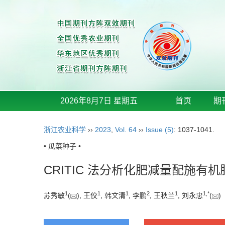
2026年8月7日 星期五
首页
期
浙江农业科学
››
2023
,
Vol. 64
››
Issue (5)
: 1037-1041.
• 瓜菜种子 •
CRITIC 法分析化肥减量配施
1
1
1
2
1
1
,
*
苏秀敏
(
), 王佼
, 韩文清
, 李鹏
, 王秋兰
, 刘永忠
(