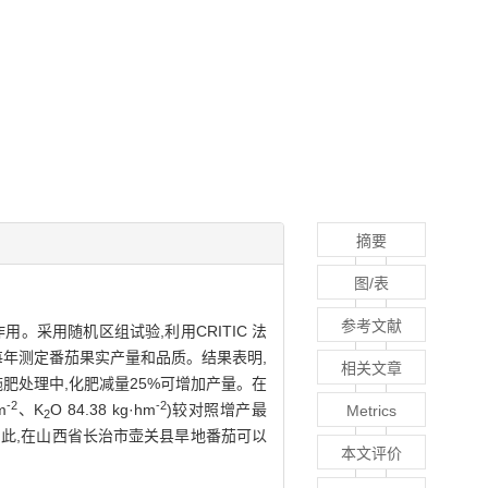
摘要
图/表
参考文献
采用随机区组试验,利用CRITIC 法
每年测定番茄果实产量和品质。结果表明,
相关文章
施肥处理中,化肥减量25%可增加产量。在
-2
-2
m
、K
O 84.38 kg·hm
)较对照增产最
Metrics
2
。因此,在山西省长治市壶关县旱地番茄可以
本文评价