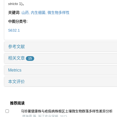
stricto
1)。
关键词:
山药,
内生细菌,
微生物多样性
中图分类号:
S632.1
参考文献
相关文章
15
Metrics
本文评价
推荐阅读
马铃薯健康株与疮痂病株根区土壤微生物群落多样性差异分析
谭海霞 等, 浙江农业学报, 2025