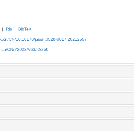
|
Ris
|
BibTeX
kx.cn/CN/10.16178/j.issn.0528-9017.20212557
kx.cn/CN/Y2022/V63/I2/250