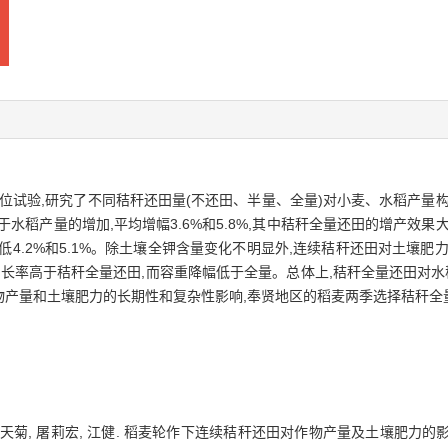
定位试验,研究了不同秸秆还田量(不还田、半量、全量)对小麦、水稻产量
利于水稻产量的增加,平均增幅3.6%和5.8%,其中秸秆全量还田的增产效
4.2%和5.1%。除土壤全钾含量变化不明显外,连续秸秆还田对土壤肥
效磷增长率高于秸秆全量还田,而容重降幅低于全量。总体上,秸秆全量还田对
物产量和土壤肥力的长期性和复杂性影响,奉贤地区的稻麦两季选择秸秆全
天菊, 屠莉宏, 江健. 稻麦轮作下连续秸秆还田对作物产量及土壤肥力的影响[J]. 浙