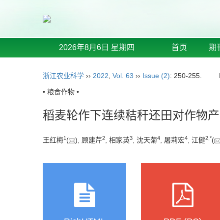
2026年8月6日 星期四
首页
期
浙江农业科学
››
2022
,
Vol. 63
››
Issue (2)
: 250-255.
• 粮食作物 •
稻麦轮作下连续秸秆还田对作物产
1
2
3
4
4
2
,
*
王红梅
(
), 顾建芹
, 相家英
, 沈天菊
, 屠莉宏
, 江健
(