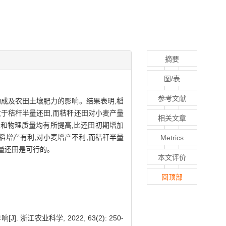
摘要
图/表
参考文献
构成及农田土壤肥力的影响。结果表明,稻
果大于秸秆半量还田,而秸秆还田对小麦产量
相关文章
力和物理质量均有所提高,比还田初期增加
水稻增产有利,对小麦增产不利,而秸秆半量
Metrics
量还田是可行的。
本文评价
回顶部
江农业科学, 2022, 63(2): 250-