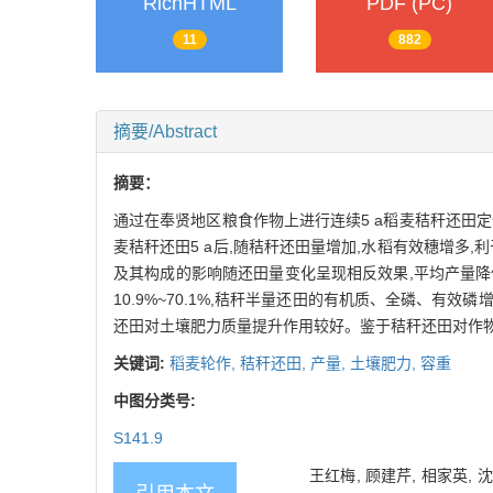
RichHTML
PDF (PC)
11
882
摘要/Abstract
摘要：
通过在奉贤地区粮食作物上进行连续5 a稻麦秸秆还田
麦秸秆还田5 a后,随秸秆还田量增加,水稻有效穗增多,
及其构成的影响随还田量变化呈现相反效果,平均产量降低
10.9%~70.1%,秸秆半量还田的有机质、全磷、有
还田对土壤肥力质量提升作用较好。鉴于秸秆还田对作
关键词:
稻麦轮作,
秸秆还田,
产量,
土壤肥力,
容重
中图分类号:
S141.9
王红梅, 顾建芹, 相家英, 沈