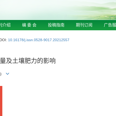
刊介绍
编 委 会
投稿指南
期刊订阅
广告
DOI:
10.16178/j.issn.0528-9017.20212557
量及土壤肥力的影响
)