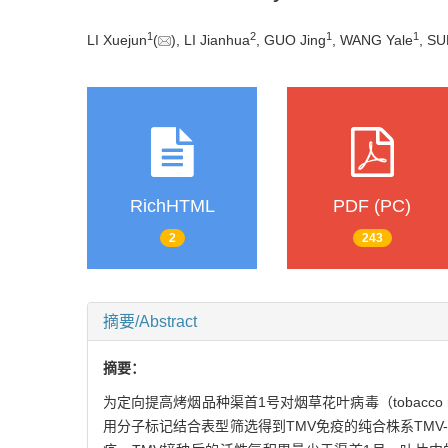
1
2
1
1
LI Xuejun
(
), LI Jianhua
, GUO Jing
, WANG Yale
, SU
RichHTML
PDF (PC)
2
243
摘要/Abstract
摘要：
为定向提高烤烟品种渠首1号对烟草花叶病毒（tobacco 
用分子标记结合表型筛选得到TMV免疫的纯合株系TMV-