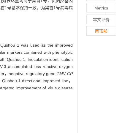
相对表达量均高于渠首1号，负调控基因
渠首1号基本保持一致，为渠首1号病毒病
Metrics
本文评价
回顶部
），Qushou 1 was used as the improved
lar markers combined with phenotypic
 Qushou 1. Inoculation identification
-3 accumulated less reactive oxygen
er，negative regulatory gene
TMV
-
CP
3，Qushou 1 directional improved line，
argeted improvement of virus disease