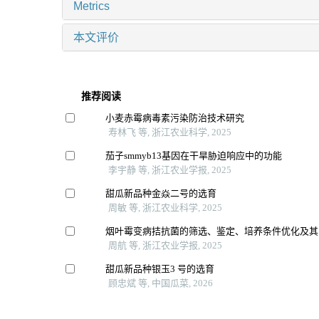
Metrics
本文评价
推荐阅读
小麦赤霉病毒素污染防治技术研究
寿林飞 等, 浙江农业科学, 2025
茄子smmyb13基因在干旱胁迫响应中的功能
李宇静 等, 浙江农业学报, 2025
甜瓜新品种金焱二号的选育
周敏 等, 浙江农业科学, 2025
烟叶霉变病拮抗菌的筛选、鉴定、培养条件优化及其
周航 等, 浙江农业学报, 2025
甜瓜新品种银玉3 号的选育
顾忠斌 等, 中国瓜菜, 2026