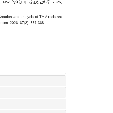
V-3的创制[J]. 浙江农业科学, 2026,
eation and analysis of TMV⁃resistant
ences, 2026, 67(2): 361-368.