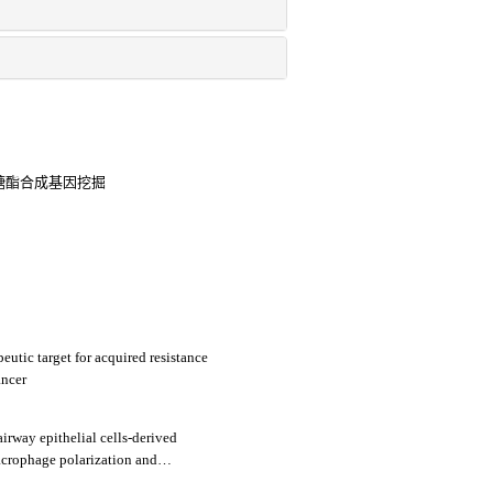
草糖酯合成基因挖掘
utic target for acquired resistance
ancer
irway epithelial cells-derived
crophage polarization and
onary disease by upregulating trem-