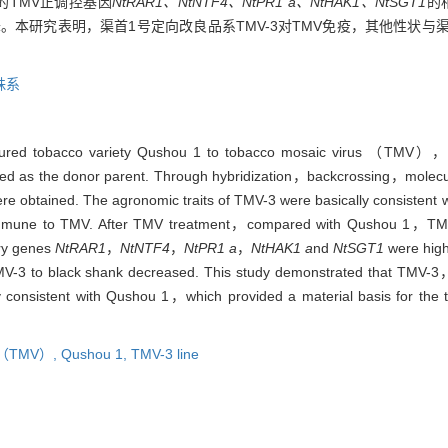
的TMV正调控基因
NtRAR1、NtNTF4、NtPR1 a、NtHAK1、NtSGT1
的
。本研究表明，渠首1号定向改良品系TMV-3对TMV免疫，其他性状与
株系
lue-cured tobacco variety Qushou 1 to tobacco mosaic virus （TMV
d as the donor parent. Through hybridization，backcrossing，molecu
tained. The agronomic traits of TMV-3 were basically consistent with
as immune to TMV. After TMV treatment，compared with Qushou 1，TMV
ory genes
NtRAR1
，
NtNTF4
，
NtPR1 a
，
NtHAK1 a
nd
NtSGT1
were high
 TMV-3 to black shank decreased. This study demonstrated that TMV-
consistent with Qushou 1，which provided a material basis for the t
us（TMV）,
Qushou 1,
TMV-3 line