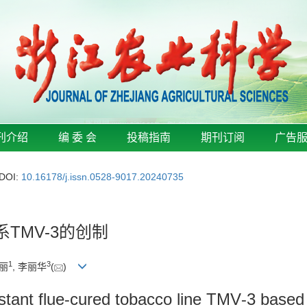
刊介绍
编 委 会
投稿指南
期刊订阅
广告
DOI:
10.16178/j.issn.0528-9017.20240735
TMV-3的创制
1
3
文丽
, 李丽华
(
)
stant flue⁃cured tobacco line TMV⁃3 based