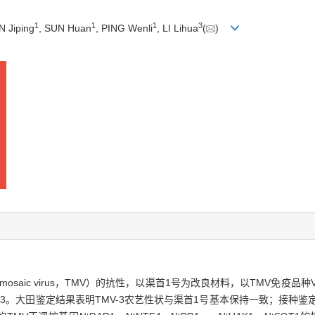
1
1
1
3
N Jiping
, SUN Huan
, PING Wenli
, LI Lihua
(
)
mosaic virus，TMV）的抗性，以渠首1号为改良材料，以TMV免疫
3。大田鉴定结果表明TMV-3农艺性状与渠首1号基本保持一致；接种鉴定