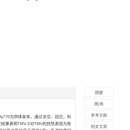
摘要
图/表
参考文献
品种Va770为供体亲本，通过杂交、回交，利
结果表明TMV-3对TMV的抗性表现为免
相关文章