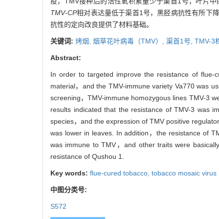
疫，TMV接种后的活性氧积累量少于渠首1号，叶片中
TMV
-
CP
相对表达量低于渠首1号，黑胫病抗性有所下降
抗性的定向改良提供了材料基础。
关键词:
烤烟,
烟草花叶病毒（TMV）,
渠首1号,
TMV-3
Abstract:
In order to targeted improve the resistance of f
material，and the TMV-immune variety Va770 was use
screening，TMV-immune homozygous lines TMV-3 were ob
results indicated that the resistance of TMV-3 w
species，and the expression of TMV positive regulat
was lower in leaves. In addition，the resistance of
was immune to TMV，and other traits were basically 
resistance of Qushou 1.
Key words:
flue-cured tobacco,
tobacco mosaic vir
中图分类号:
S572