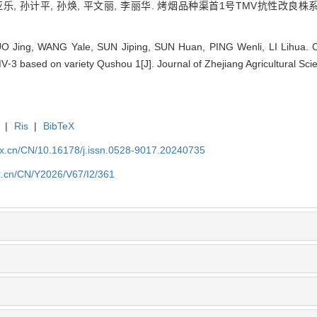
亚乐, 孙计平, 孙焕, 平文丽, 李丽华. 烤烟品种渠首1号TMV抗性改良株系TM
UO Jing, WANG Yale, SUN Jiping, SUN Huan, PING Wenli, LI Lihua. Cr
V⁃3 based on variety Qushou 1[J]. Journal of Zhejiang Agricultural Sci
|
Ris
|
BibTeX
kx.cn/CN/10.16178/j.issn.0528-9017.20240735
kx.cn/CN/Y2026/V67/I2/361