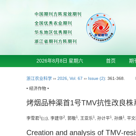
2026年8月8日 星期六
首页
期
浙江农业科学
››
2026
,
Vol. 67
››
Issue (2)
: 361-368.
• 经济作物 •
烤烟品种渠首1号TMV抗性改良株系
1
2
1
1
1
1
李雪君
(
), 李建华
, 郭敬
, 王亚乐
, 孙计平
, 孙焕
, 平
Creation and analysis of TMV⁃resi