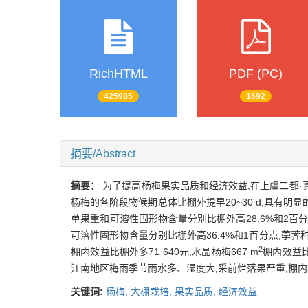
RichHTML
PDF (PC)
425985
1692
摘要/Abstract
摘要：
为了提高杨梅果实品质和经济效益,在上虞二都·
杨梅的各阶段物候期总体比棚外提早20~30 d,具有
单果重和可溶性固形物含量分别比棚外高28.6%和2百
可溶性固形物含量分别比棚外高36.4%和1百分点,荸荠
2
棚内效益比棚外多71 640元,水晶杨梅667 m
棚内效益比棚
江南地区梅雨季节雨水多、湿度大,采前烂落果严重,棚内
关键词:
杨梅,
大棚栽培,
果实品质,
经济效益