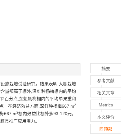
摘要
参考文献
梅设施栽培试验研究。结果表明:大棚栽培
物含量都高于棚外,深红种杨梅棚内的平均
相关文章
和2百分点,东魁杨梅棚内的平均单果重和
Metrics
2
。在经济效益方面,深红种杨梅667 m
2
667 m
棚内效益比棚外多93 120元。
本文评价
梅颇具推广应用潜力。
回顶部