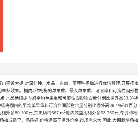
真山建设大棚,对深红种、水晶、东魁、荸荠种杨梅进行栽培管理,开展杨
明显的早熟效果。棚内4种杨梅的单果重、最大单果重、可食率和可溶性固形
分点,水晶杨梅棚内的平均单果重和可溶性固形物含量分别比棚外高33.3%
种杨梅棚内的平均单果重和可溶性固形物含量分别比棚外高36.4%和1百分点
2
外多80 100元,东魁杨梅667 m
棚内效益比棚外多63 750元,荸荠种杨梅
杨梅成熟早、品质好,价格远高于棚外价格,市场需求大,因此,大棚栽培杨