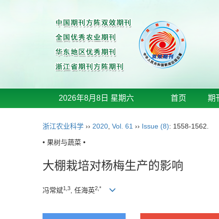
2026年8月8日 星期六
首页
期
浙江农业科学
››
2020
,
Vol. 61
››
Issue (8)
: 1558-1562.
• 果树与蔬菜 •
大棚栽培对杨梅生产的影响
1,3
2,*
冯常斌
, 任海英