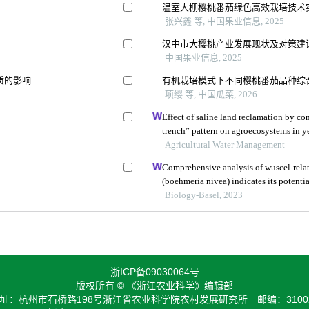
温室大棚樱桃番茄绿色高效栽培技术
张兴鑫 等, 中国果业信息, 2025
汉中市大樱桃产业发展现状及对策建
中国果业信息, 2025
质的影响
有机栽培模式下不同樱桃番茄品种综
项缨 等, 中国瓜菜, 2026
Effect of saline land reclamation by con
trench” pattern on agroecosystems in ye
Agricultural Water Management
Comprehensive analysis of wuscel-rela
(boehmeria nivea) indicates its potentia
development
Biology-Basel, 2023
浙ICP备09030064号
版权所有 © 《浙江农业科学》编辑部
址：杭州市石桥路198号浙江省农业科学院农村发展研究所 邮编：3100