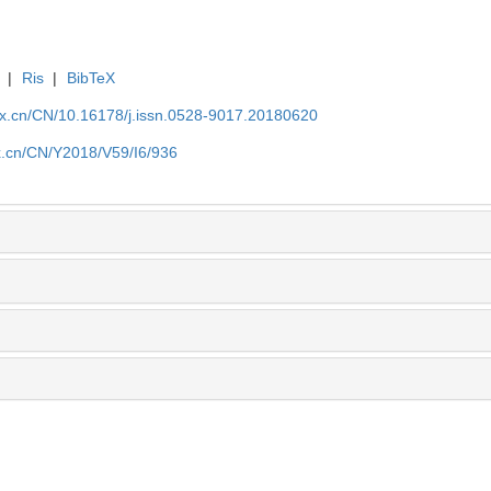
|
Ris
|
BibTeX
kx.cn/CN/10.16178/j.issn.0528-9017.20180620
kx.cn/CN/Y2018/V59/I6/936