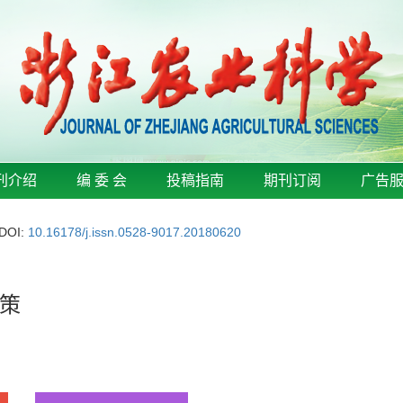
刊介绍
编 委 会
投稿指南
期刊订阅
广告
DOI:
10.16178/j.issn.0528-9017.20180620
策