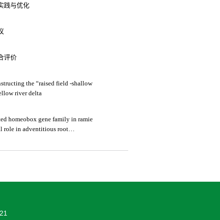
实践与优化
议
合评价
structing the “raised field -shallow
llow river delta
ted homeobox gene family in ramie
l role in adventitious root
21