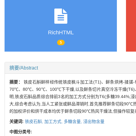
RichHTML
5
摘要/Abstract
摘要：
铁皮石斛鲜样经传统铁皮枫斗加工法(T1)、鲜条烘烤-揉搓-切
70℃、80℃、90℃、100℃下干燥,以及鲜条切片真空冷冻干燥(
明,铁皮石斛品质综合排前3名的加工方式分别为T6(多糖39.44%,浸出物20
大,综合考虑认为,当人工紧张或鲜品滞销时,首先推荐鲜条切段90
的加权评价和烘干成本均优于鲜条切段90℃热风干燥法,但操作较复
关键词:
铁皮石斛,
加工方式,
多糖含量,
浸出物含量
中图分类号: