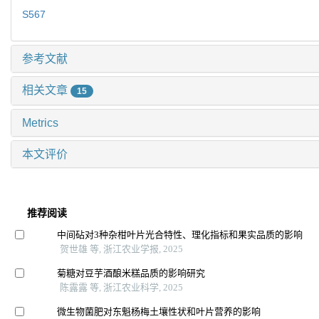
S567
参考文献
相关文章
15
Metrics
本文评价
推荐阅读
中间砧对3种杂柑叶片光合特性、理化指标和果实品质的影响
贺世雄 等, 浙江农业学报, 2025
菊糖对豆芋酒酿米糕品质的影响研究
陈露露 等, 浙江农业科学, 2025
微生物菌肥对东魁杨梅土壤性状和叶片营养的影响