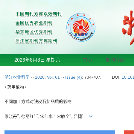
2026年8月8日 星期六
首页
期刊介绍
浙江农业科学
››
2020
,
Vol. 61
››
Issue (4)
: 704-707.
DOI:
10.16
• 药用植物 •
不同加工方式对铁皮石斛品质的影响
2
1,*
3
3
1
缪晓丹
, 徐丽红
, 宋仙水
, 宋敏全
, 吕捷