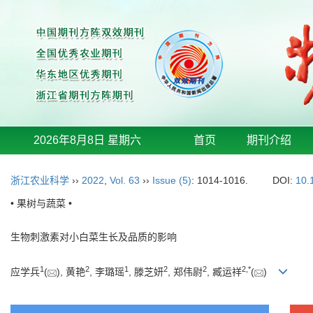
2026年8月8日 星期六
首页
期刊介绍
浙江农业科学
››
2022
,
Vol. 63
››
Issue (5)
: 1014-1016.
DOI:
10.
• 果树与蔬菜 •
生物刺激素对小白菜生长及品质的影响
1
2
1
2
2
2
,
*
应学兵
(
), 黄艳
, 李璐瑶
, 滕芝妍
, 郑伟尉
, 臧运祥
(
)