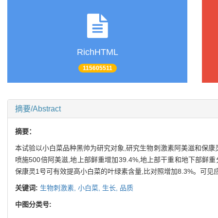
RichHTML
115605511
摘要/Abstract
摘要：
本试验以小白菜品种黑帅为研究对象,研究生物刺激素阿美滋和保康
喷施500倍阿美滋,地上部鲜重增加39.4%,地上部干重和地下部鲜重
保康灵1号可有效提高小白菜的叶绿素含量,比对照增加8.3%。可
关键词:
生物刺激素,
小白菜,
生长,
品质
中图分类号: