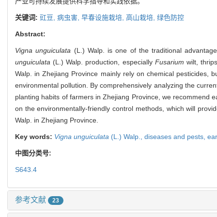
产业可持续发展提供科学指导和实践依据。
关键词:
豇豆,
病虫害,
早春设施栽培,
高山栽培,
绿色防控
Abstract:
Vigna unguiculata
(L.) Walp. is one of the traditional advanta
unguiculata
(L.) Walp. production, especially
Fusarium
wilt, thri
Walp. in Zhejiang Province mainly rely on chemical pesticides, b
environmental pollution. By comprehensively analyzing the current
planting habits of farmers in Zhejiang Province, we recommend early
on the environmentally-friendly control methods, which will provid
Walp. in Zhejiang Province.
Key words:
Vigna unguiculata
(L.) Walp.,
diseases and pests,
ear
中图分类号:
S643.4
参考文献
23