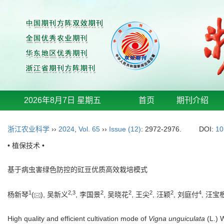
2026年8月7日 星期五
首页
期刊介绍
浙江农业科学
››
2024
,
Vol. 65
››
Issue (12)
: 2972-2976.
DOI:
10
• 植保技术 •
基于病虫害绿色防控的豇豆优质高效栽培模式
1
2
,
3
2
2
2
2
4
杨新琴
(
), 吴新义
, 李国景
, 吴晓花
, 王尖
, 汪颖
, 刘庭付
, 汪宝
High quality and efficient cultivation mode of
Vigna unguiculata
(L.) 