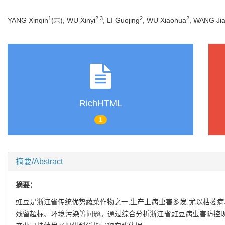
1
2
,
3
2
2
YANG Xinqin
(
), WU Xinyi
, LI Guojing
, WU Xiaohua
, WANG Ji
RichHTML
1
摘要/Abstract
摘要：
豇豆是浙江省传统优势蔬菜作物之一,生产上病虫害多发,尤以枯萎
残留超标、环境污染等问题。通过综合分析浙江省豇豆病虫害防控现