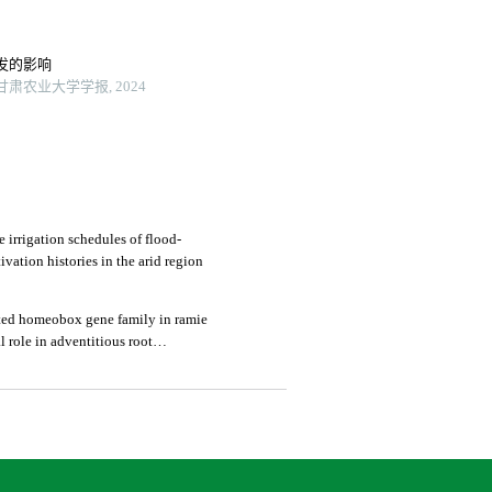
发的影响
肃农业大学学报, 2024
 irrigation schedules of flood-
tivation histories in the arid region
ted homeobox gene family in ramie
l role in adventitious root