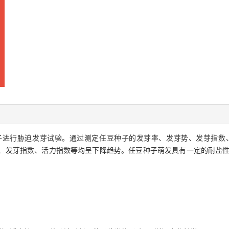
子进行胁迫发芽试验。通过测定任豆种子的发芽率、发芽势、发芽指数
发芽指数、活力指数等均呈下降趋势。任豆种子萌发具有一定的耐盐性,NaC