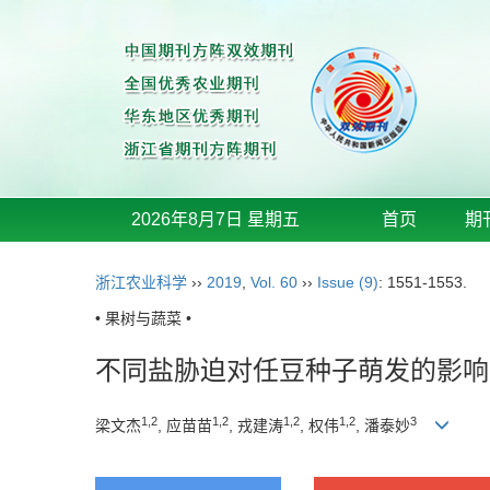
2026年8月7日 星期五
首页
期
浙江农业科学
››
2019
,
Vol. 60
››
Issue (9)
: 1551-1553.
• 果树与蔬菜 •
不同盐胁迫对任豆种子萌发的影响
1,2
1,2
1,2
1,2
3
梁文杰
, 应苗苗
, 戎建涛
, 权伟
, 潘泰妙