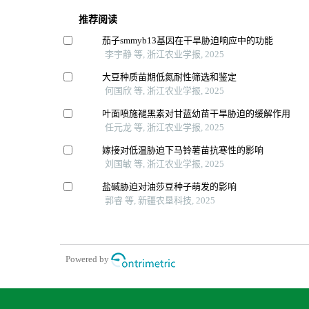
推荐阅读
茄子smmyb13基因在干旱胁迫响应中的功能
李宇静 等, 浙江农业学报, 2025
大豆种质苗期低氮耐性筛选和鉴定
何国欣 等, 浙江农业学报, 2025
叶面喷施褪黑素对甘蓝幼苗干旱胁迫的缓解作用
任元龙 等, 浙江农业学报, 2025
嫁接对低温胁迫下马铃薯苗抗寒性的影响
刘国敏 等, 浙江农业学报, 2025
盐碱胁迫对油莎豆种子萌发的影响
郭睿 等, 新疆农垦科技, 2025
Powered by