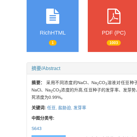
RichHTML
PDF (PC)
1
1003
摘要/Abstract
摘要：
采用不同浓度的NaCl、Na
CO
溶液对任豆种
2
3
NaCl、Na
CO
浓度的升高,任豆种子的发芽率、发芽势、
2
3
死浓度为0.99%。
关键词:
任豆,
盐胁迫,
发芽率
中图分类号:
S643