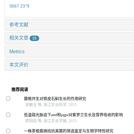
+
S567.23
9
参考文献
相关文章
15
Metrics
本文评价
推荐阅读
菌根共生对铁皮石斛生长的作用研究
宋敏全 等, 浙江农业科学, 2025
低温弱光胁迫下amf和pgpr对紫罗兰生长及营养吸收的影响
师阳阳 等, 浙江农业学报, 2025
一株茶根腐病拮抗真菌的筛选鉴定与生物学特性研究