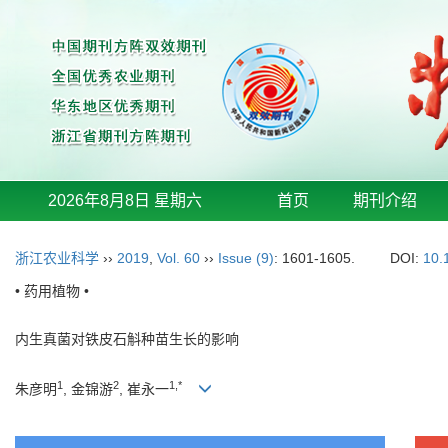
2026年8月8日 星期六
首页
期刊介绍
浙江农业科学
››
2019
,
Vol. 60
››
Issue (9)
: 1601-1605.
DOI:
10.
• 药用植物 •
内生真菌对铁皮石斛种苗生长的影响
1
2
1,*
朱彦明
, 金锦游
, 崔永一