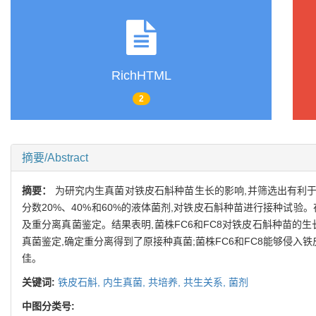
RichHTML
2
摘要/Abstract
摘要：
为研究内生真菌对铁皮石斛种苗生长的影响,并筛选出有利
分数20%、40%和60%的液体菌剂,对铁皮石斛种苗进行接种试验
及重分离真菌鉴定。结果表明,菌株FC6和FC8对铁皮石斛种苗的
真菌鉴定,确定重分离得到了原接种真菌;菌株FC6和FC8能够侵入
佳。
关键词:
铁皮石斛,
内生真菌,
共培养,
共生关系,
菌剂
中图分类号: