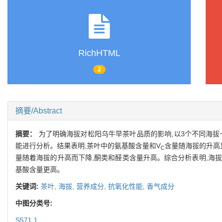
RichHTML
2
摘要/Abstract
摘要：
为了明确海拔对松阳乌牛早茶叶品质的影响,以3个不同海
能进行分析。结果表明,茶叶中的氨基酸含量和V
含量随海拔的升高
C
量随着海拔的升高而下降,酮类和醛类含量升高。综合分析表明,海拔
基酸含量更高。
关键词:
茶叶,
海拔,
营养成分,
抗氧化性能,
香气成分
中图分类号:
S571.1