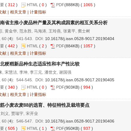
要
(
312
)
HTML
(
0
)
PDF
(888KB) (
1065
)
文献
|
相关文章
|
计量指标
南省主推小麦品种产量及其构成因素的相互关系分析
, 黄金华, 范永胜, 马海涛, 王玲燕, 张素平, 窦士树
 60 (
4
): 541-543. DOI:
10.16178/j.issn.0528-9017.20190404
要
(
442
)
HTML
(
2
)
PDF
(884KB) (
1057
)
文献
|
相关文章
|
计量指标
北粳稻新品种生态适应性和丰产性比较
, 宋慧洁, 李坤, 李三元, 潘世文, 谢国强
 60 (
4
): 544-545. DOI:
10.16178/j.issn.0528-9017.20190405
要
(
340
)
HTML
(
0
)
PDF
(903KB) (
994
)
文献
|
相关文章
|
计量指标
筋小麦农麦88的选育、特征特性及栽培要点
 刘义, 贾瑞宇, 宋开业
 60 (
4
): 546-547. DOI:
10.16178/j.issn.0528-9017.20190406
要
(
505
)
HTML
(
1
)
PDF
(950KB) (
937
)