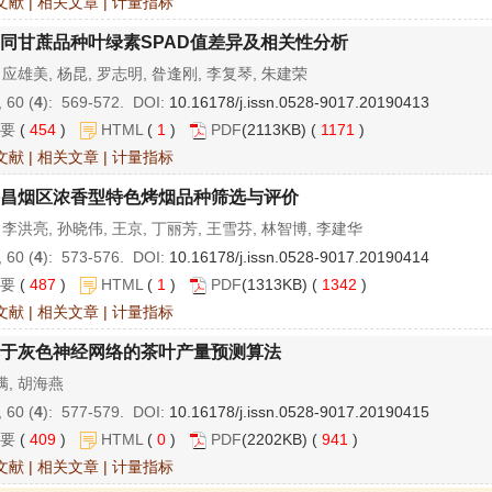
文献
|
相关文章
|
计量指标
同甘蔗品种叶绿素SPAD值差异及相关性分析
 应雄美, 杨昆, 罗志明, 昝逢刚, 李复琴, 朱建荣
 60 (
4
): 569-572. DOI:
10.16178/j.issn.0528-9017.20190413
要
(
454
)
HTML
(
1
)
PDF
(2113KB) (
1171
)
文献
|
相关文章
|
计量指标
昌烟区浓香型特色烤烟品种筛选与评价
 李洪亮, 孙晓伟, 王京, 丁丽芳, 王雪芬, 林智博, 李建华
 60 (
4
): 573-576. DOI:
10.16178/j.issn.0528-9017.20190414
要
(
487
)
HTML
(
1
)
PDF
(1313KB) (
1342
)
文献
|
相关文章
|
计量指标
于灰色神经网络的茶叶产量预测算法
满, 胡海燕
 60 (
4
): 577-579. DOI:
10.16178/j.issn.0528-9017.20190415
要
(
409
)
HTML
(
0
)
PDF
(2202KB) (
941
)
文献
|
相关文章
|
计量指标