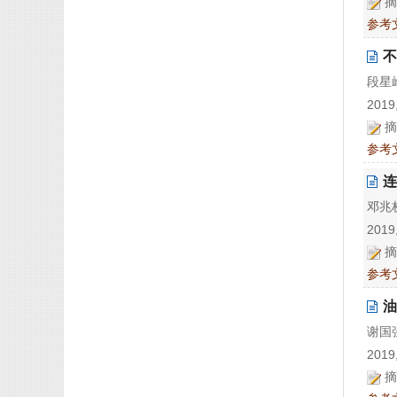
摘
参考
不
段星屹
2019,
摘
参考
连
邓兆权
2019,
摘
参考
油
谢国强
2019,
摘