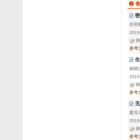
密
舒照鹤
2019,
摘
参考
生
杨晓满
2019,
摘
参考
无
夏其乐
2019,
摘
参考