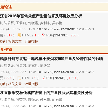
专题论述
江省2016年畜禽粪便产生量估算及环境效应分析
, 陆若辉, 王莉莉, 刘晓霞, 黄利东, 吴春艳
 60 (
4
): 533-535. DOI:
10.16178/j.issn.0528-9017.20190401
要
(
317
)
HTML
(
1
)
PDF
(2347KB) (
930
)
文献
|
相关文章
|
计量指标
粮食作物
幅播种对苏北黏土地晚播小麦烟农999产量及经济性状的影响
, 程盘龙, 张康强, 陈宽兵, 陈跃武
 60 (
4
): 536-537. DOI:
10.16178/j.issn.0528-9017.20190402
要
(
356
)
HTML
(
0
)
PDF
(782KB) (
1037
)
文献
|
相关文章
|
计量指标
茬直播杂交稻低成苗密度下的产量性状及其相关性分析
, 陶诗顺, 张荣萍, 赖强龙, 侯永康, 胡雨寒
 60 (
4
): 538-540. DOI:
10.16178/j.issn.0528-9017.20190403