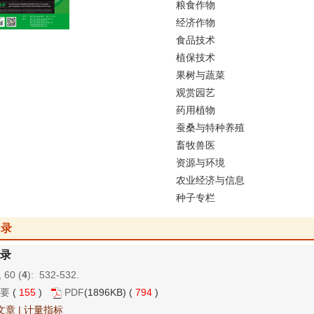
粮食作物
经济作物
食品技术
植保技术
果树与蔬菜
观赏园艺
药用植物
蚕桑与特种养殖
畜牧兽医
资源与环境
农业经济与信息
种子专栏
目录
录
 60 (
4
): 532-532.
要
(
155
)
PDF
(1896KB) (
794
)
文章
|
计量指标