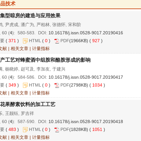
食品技术
集型晾房的建造与应用效果
, 尹虎成, 潘广为, 严柏林, 张德怀, 宋和阶
 60 (
4
): 580-583. DOI:
10.16178/j.issn.0528-9017.20190416
要
(
371
)
HTML
(
0
)
PDF
(1966KB) (
927
)
文献
|
相关文章
|
计量指标
产工艺对蜂蜜酒中组胺和酪胺形成的影响
, 杨晓婷, 赵可及, 李加友, 于建兴
 60 (
4
): 584-586. DOI:
10.16178/j.issn.0528-9017.20190417
要
(
349
)
HTML
(
0
)
PDF
(2798KB) (
1034
)
文献
|
相关文章
|
计量指标
花果酵素饮料的加工工艺
, 王靓钰, 罗吉祥
 60 (
4
): 587-590. DOI:
10.16178/j.issn.0528-9017.20190418
要
(
483
)
HTML
(
0
)
PDF
(1828KB) (
1051
)
文献
|
相关文章
|
计量指标