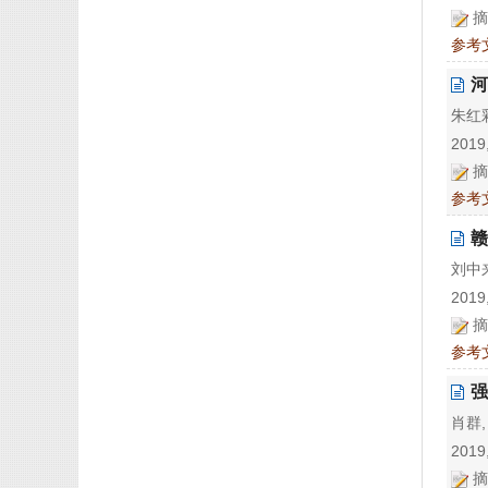
摘
参考
河
朱红彩
2019,
摘
参考
赣
刘中来
2019,
摘
参考
强
肖群,
2019,
摘