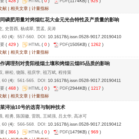
要
(
428
)
HTML
(
0
)
PDF
(1174KB) (
925
)
文献
|
相关文章
|
计量指标
同磷肥用量对烤烟红花大金元光合特性及产质量的影响
, 史普酉, 杨成翠, 贾孟, 吴涛
 60 (
4
): 557-560. DOI:
10.16178/j.issn.0528-9017.20190410
要
(
429
)
HTML
(
0
)
PDF
(1505KB) (
1262
)
文献
|
相关文章
|
计量指标
作调理剂对贵阳植烟土壤和烤烟云烟85品质的影响
, 林松, 饶陈, 祖庆学, 祖万斌, 程传策
 60 (
4
): 561-565. DOI:
10.16178/j.issn.0528-9017.20190411
要
(
468
)
HTML
(
0
)
PDF
(2944KB) (
1217
)
文献
|
相关文章
|
计量指标
菜浔油10号的选育与制种技术
, 程勇, 陈国徽, 雷凯, 王斌强, 吕太华, 高冰可
 60 (
4
): 566-568. DOI:
10.16178/j.issn.0528-9017.20190412
要
(
366
)
HTML
(
0
)
PDF
(1479KB) (
969
)