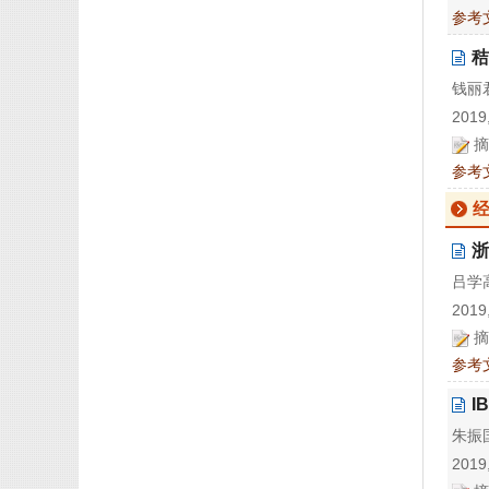
参考
秸
钱丽君
2019,
摘
参考
浙
吕学高
2019,
摘
参考
I
朱振国
2019,