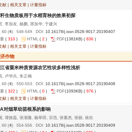
文献
|
相关文章
|
计量指标
秆生物质板用于水稻育秧的效果初探
, 李加友, 杨鹏, 席加华, 于建兴
 60 (
4
): 548-549. DOI:
10.16178/j.issn.0528-9017.20190407
要
(
310
)
HTML
(
2
)
PDF
(1381KB) (
836
)
文献
|
相关文章
|
计量指标
经济作物
江省粟米种质资源农艺性状多样性浅析
, 卢华兵, 朱正梅
 60 (
4
): 550-553. DOI:
10.16178/j.issn.0528-9017.20190408
要
(
322
)
HTML
(
0
)
PDF
(1093KB) (
976
)
文献
|
相关文章
|
计量指标
BA对烟草幼苗根系的影响
, 谭效磊, 张渐隆, 杨举田, 宗浩, 张素杰, 张丽, 侯欣
 60 (
4
): 554-556. DOI:
10.16178/j.issn.0528-9017.20190409