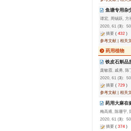
鱼塘专用杂
谭宏, 周锡跃, 方
2020, 61 (
3
): 5
摘要
(
432
)
参考文献
|
相关
药用植物
铁皮石斛品
庞敏霞, 戚勇, 陈
2020, 61 (
3
): 5
摘要
(
729
)
参考文献
|
相关
药用大麻在
梅高甫, 陈珊宇, 
2020, 61 (
3
): 5
摘要
(
374
)