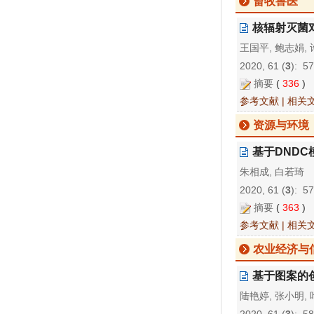
畜牧兽医
核辐射灭菌
王国平, 鲍志娟,
2020, 61 (
3
): 5
摘要
(
336
)
参考文献
|
相关
资源与环境
基于DND
朱相成, 白若琦
2020, 61 (
3
): 5
摘要
(
363
)
参考文献
|
相关
农业经济与
基于图案的
陆艳婷, 张小明, 