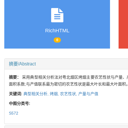
RichHTML
0
摘要/Abstract
摘要：
采用典型相关分析法对粤北烟区烤烟主要农艺性状与产量、
面积系数;与产值联系最为密切的农艺性状是最大叶长和最大叶面积
关键词:
典型相关分析,
烤烟,
农艺性状,
产量与产值
中图分类号:
S572