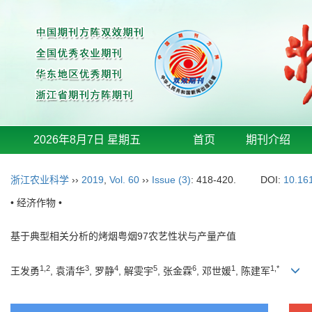
2026年8月7日 星期五
首页
期刊介绍
浙江农业科学
››
2019
,
Vol. 60
››
Issue (3)
: 418-420.
DOI:
10.16
• 经济作物 •
基于典型相关分析的烤烟粤烟97农艺性状与产量产值
1,2
3
4
5
6
1
1,*
王发勇
, 袁清华
, 罗静
, 解雯宇
, 张金霖
, 邓世媛
, 陈建军