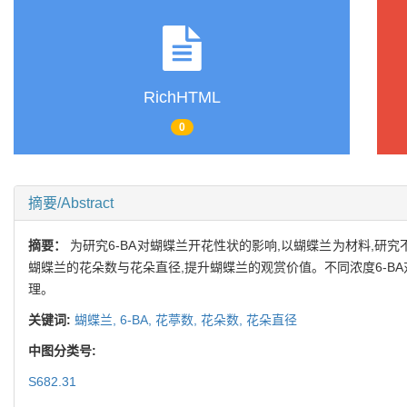
RichHTML
0
摘要/Abstract
摘要：
为研究6-BA对蝴蝶兰开花性状的影响,以蝴蝶兰为材料,研究
蝴蝶兰的花朵数与花朵直径,提升蝴蝶兰的观赏价值。不同浓度6-B
理。
关键词:
蝴蝶兰,
6-BA,
花葶数,
花朵数,
花朵直径
中图分类号:
S682.31