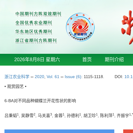
2026年8月8日 星期六
首页
期刊介绍
浙江农业科学
››
2020
,
Vol. 61
››
Issue (6)
: 1115-1118.
DOI:
10.1
• 观赏园艺 •
6-BA对不同品种蝴蝶兰开花性状的影响
1
2
3
1
1
1
1
1,*
吕秉韬
, 吴静雪
, 马关喜
, 金蓉
, 孙德利
, 胡卫珍
, 陈利萍
, 齐振宇