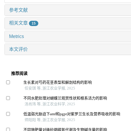
参考文献
相关文章
15
Metrics
本文评价
推荐阅读
生长素对芍药花茎表型和解剖结构的影响
任安琪 等, 浙江农业学报, 2025
不同水肥处理对蝴蝶兰观赏性状和根系活力的影响
汤肖玮 等, 浙江农业科学, 2025
低温弱光胁迫下amf和pgpr对紫罗兰生长及营养吸收的影响
师阳阳 等, 浙江农业学报, 2025
不同施肥量对硃砂烟碳氮代谢及生物碱含量的影响