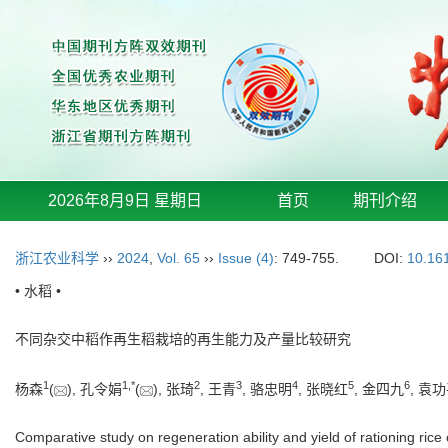
2026年8月9日 星期日
首页
期刊介绍
浙江农业科学
››
2024
,
Vol. 65
››
Issue (4)
: 749-755.
DOI:
10.16
• 水稻 •
不同杂交中稻作再生稻栽培的再生能力及产量比较研究
1
1
,
*
2
3
4
5
6
杨森
(
), 孔令娟
(
), 张琦
, 王青
, 骆忠明
, 张晓红
, 金四九
, 袁
Comparative study on regeneration ability and yield of rationing rice 