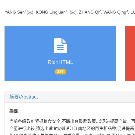
1
1
,
*
2
3
YANG Sen
(
), KONG Lingjuan
(
), ZHANG Qi
, WANG Qing
, L
RichHTML
337
摘要/Abstract
摘要：
当前各级政府紧抓粮食安全,不断出台鼓励政策,以促进提高产量。
产量进行比较,筛选出适宜安徽沿江江南地区的再生稻品种,促进提高当