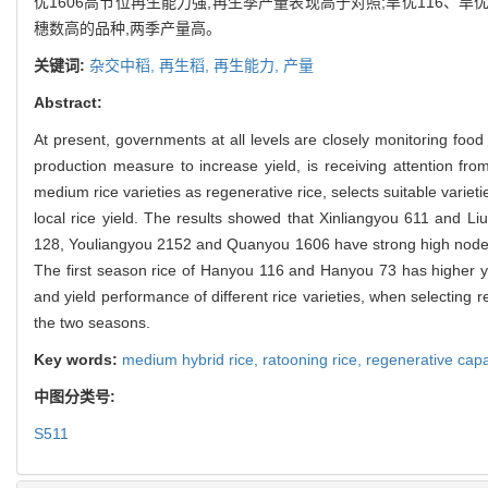
优1606高节位再生能力强,再生季产量表现高于对照;旱优116、
穗数高的品种,两季产量高。
关键词:
杂交中稻,
再生稻,
再生能力,
产量
Abstract:
At present, governments at all levels are closely monitoring food
production measure to increase yield, is receiving attention fro
medium rice varieties as regenerative rice, selects suitable varie
local rice yield. The results showed that Xinliangyou 611 and Li
128, Youliangyou 2152 and Quanyou 1606 have strong high node reg
The first season rice of Hanyou 116 and Hanyou 73 has higher yie
and yield performance of different rice varieties, when selecting re
the two seasons.
Key words:
medium hybrid rice,
ratooning rice,
regenerative capa
中图分类号:
S511