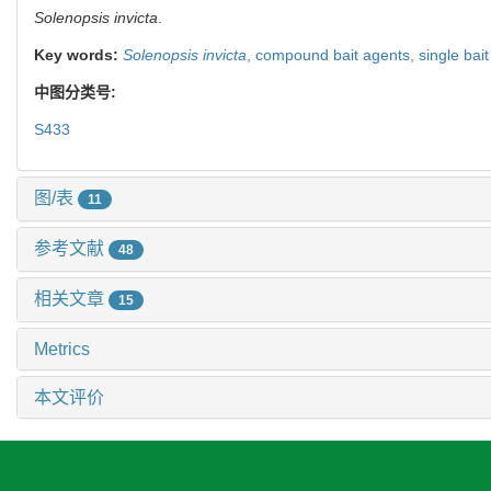
Solenopsis invicta
.
Key words:
Solenopsis invicta
,
compound bait agents,
single bai
中图分类号:
S433
图/表
11
参考文献
48
相关文章
15
Metrics
本文评价