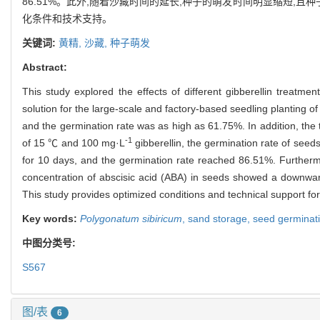
86.51%。此外,随着沙藏时间的延长,种子的萌发时间明显缩短,
化条件和技术支持。
关键词:
黄精,
沙藏,
种子萌发
Abstract:
This study explored the effects of different gibberellin treatme
solution for the large-scale and factory-based seedling planting o
and the germination rate was as high as 61.75%. In addition, the 
-1
of 15 ℃ and 100 mg·L
gibberellin, the germination rate of seed
for 10 days, and the germination rate reached 86.51%. Furthermo
concentration of abscisic acid (ABA) in seeds showed a downward 
This study provides optimized conditions and technical support fo
Key words:
Polygonatum sibiricum
,
sand storage,
seed germinat
中图分类号:
S567
图/表
6