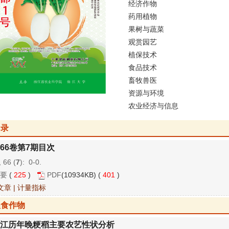
经济作物
药用植物
果树与蔬菜
观赏园艺
植保技术
食品技术
畜牧兽医
资源与环境
农业经济与信息
目录
66卷第7期目次
 66 (
7
): 0-0.
要
(
225
)
PDF
(10934KB) (
401
)
文章
|
计量指标
粮食作物
江历年晚粳稻主要农艺性状分析