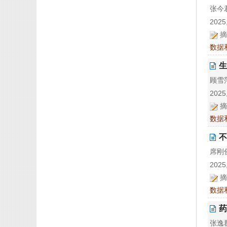
张今君
2025,
摘
数据
生
顾雪萍
2025,
摘
数据
不
席刚俊
2025,
摘
数据
药
张逸群