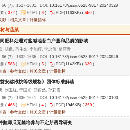
 66 (
7
): 1627-1631. DOI:
10.16178/j.issn.0528-9017.20240329
要
(
372
)
HTML
(
6
)
PDF
(1163KB) (
550
)
文献
|
相关文章
|
计量指标
果树与蔬菜
同肥料处理对盐碱地茭白产量和品质的影响
, 胡伋, 范斗文, 李能辉, 李忠伟, 翁丽青
 66 (
7
): 1632-1635. DOI:
10.16178/j.issn.0528-9017.20240949
要
(
588
)
HTML
(
5
)
PDF
(1142KB) (
630
)
和表
|
参考文献
|
相关文章
|
计量指标
磐安猕猴桃等级规格》团体标准解读
, 刘玉红, 于国光, 郑蔚然, 孙彩霞
 66 (
7
): 1636-1641. DOI:
10.16178/j.issn.0528-9017.20240103
要
(
468
)
HTML
(
4
)
PDF
(1946KB) (
369
)
和表
|
参考文献
|
相关文章
|
计量指标
种伽师瓜无菌培养与不定芽诱导研究